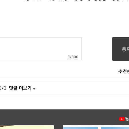
0
/
300
추천
0/0
댓글 더보기