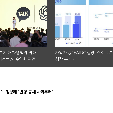
2분기 매출·영업익 역대
가입자 증가·AIDC 성장…SKT 2
전트 AI 수익화 관건
성장 본궤도
"…정청래 "반명 공세 사과부터"