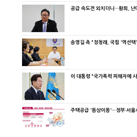
공급 속도전 외치더니…황희, 난
송영길 측 "정청래, 국힘 '역선
이 대통령 "국가폭력 피해자에 
주택공급 '동상이몽'…정부·서울시