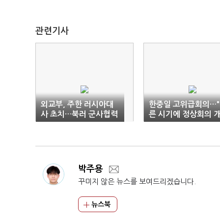
관련기사
외교부, 주한 러시아대
한중일 고위급회의…
사 초치…북러 군사협력
른 시기에 정상회의 
중단 촉구
최"
박주용
꾸미지 않은 뉴스를 보여드리겠습니다.
뉴스북