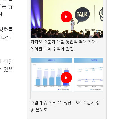
류는 끊
다.
 강화를
된다"고
카카오, 2분기 매출·영업익 역대 최대…
에이전트 AI 수익화 관건
간 실질
수 있을
가입자 증가·AIDC 성장…SKT 2분기 성
장 본궤도