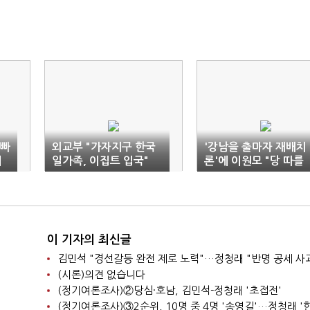
"빠
외교부 "가자지구 한국
'강남을 출마자 재배치
개
일가족, 이집트 입국"
론'에 이원모 "당 따를
것"·박진 "사수해야"
이 기자의 최신글
김민석 "경선갈등 완전 제로 노력"…정청래 "반명 공세 사
(시론)의견 없습니다
(정기여론조사)②당심·호남, 김민석-정청래 '초접전'