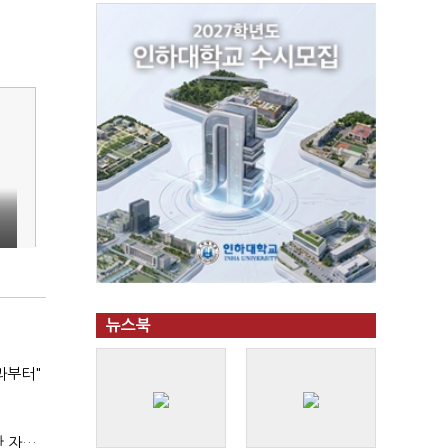
뉴스북
과부터"
(정기여론조사)③2순위, 10명 중 4명 '송영길'…정청래 '한 자릿수'