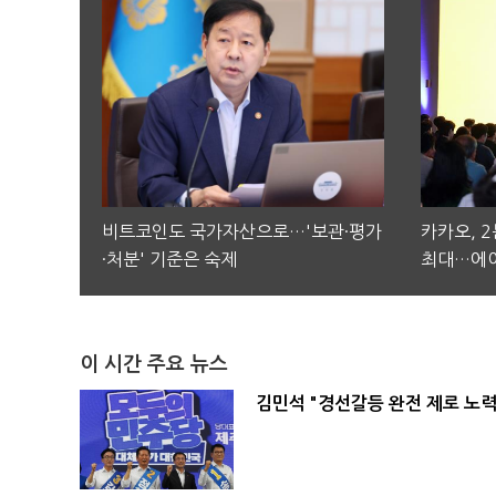
비트코인도 국가자산으로…'보관·평가
카카오, 
·처분' 기준은 숙제
최대…에이
이 시간 주요 뉴스
김민석 "경선갈등 완전 제로 노력