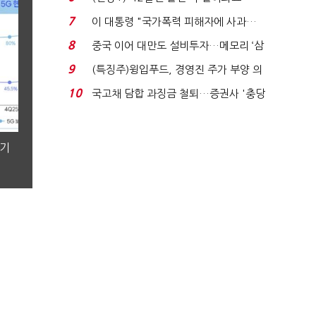
빈 매대 채우며 문 연 ...
7
이 대통령 "국가폭력 피해자에 사과…
적극적 조사로 진...
8
중국 이어 대만도 설비투자…메모리 ‘삼
국전쟁’
9
(특징주)윙입푸드, 경영진 주가 부양 의
지에 상한가...
10
국고채 담합 과징금 철퇴…증권사 '충당
금 폭탄' 우려...
분기