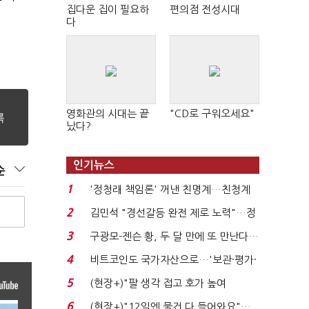
집다운 집이 필요하
편의점 전성시대
다
영화관의 시대는 끝
"CD로 구워오세요"
났다?
인기뉴스
순
1
'정청래 책임론' 꺼낸 친명계…친청계
는 추가투표 때리기...
2
김민석 "경선갈등 완전 제로 노력"…정
청래 "반명 공세 사...
3
구광모-젠슨 황, 두 달 만에 또 만난다…
로봇·AI 등 논...
4
비트코인도 국가자산으로…'보관·평가·
처분' 기준은 ...
5
(현장+)"팔 생각 접고 호가 높여
요"…'덜 똘똘한 한 채' 20...
6
(현장+)"12일엔 물건 다 들어와요"…