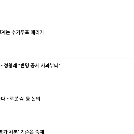
청계는 추가투표 때리기
…정청래 "반명 공세 사과부터"
난다…로봇·AI 등 논의
가·처분' 기준은 숙제