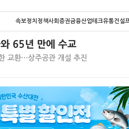
속보
정치
정책
사회
증권
금융
산업
테크
유통
건설
바와 65년 만에 수교
한 교환…상주공관 개설 추진