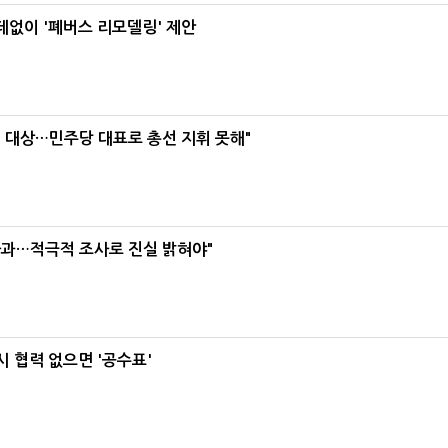
데없이 '폐버스 리모델링' 제안
택' 대상…민주당 대표로 총선 지휘 못해"
사과…적극적 조사로 진실 밝혀야"
 협력 없으면 '공수표'