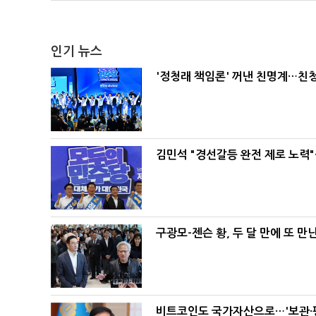
인기 뉴스
'정청래 책임론' 꺼낸 친명계…친
김민석 "경선갈등 완전 제로 노력"
구광모-젠슨 황, 두 달 만에 또 만
비트코인도 국가자산으로…'보관·평