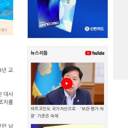
뉴스리듬
9년 교
간 대사
속조치를
비트코인도 국가자산으로…'보관·평가·처
분' 기준은 숙제
곳만 남