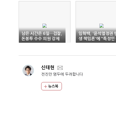
남은 시간은 6일…검찰,
임혁백, '윤석열정권 
돈봉투 수수 의원 강제
생 책임론'에 "특정인
수사 ‘고심’
출마 말한 적 없어"
신태현
전진만 염두에 두려합니다
뉴스북