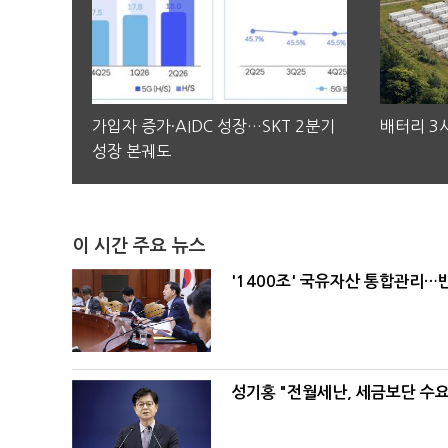
가입자 증가·AIDC 성장…SKT 2분기
배터리 3사
성장 본궤도
이 시간 주요 뉴스
'1400조' 국유자산 통합관리
성기홍 "전월세난, 세금보단 수요