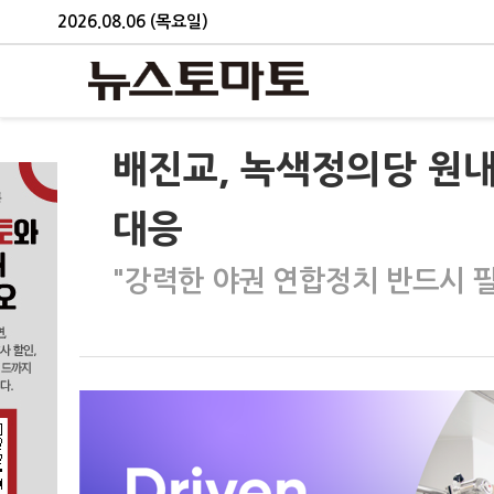
2026.08.06 (목요일)
배진교, 녹색정의당 원
대응
"강력한 야권 연합정치 반드시 