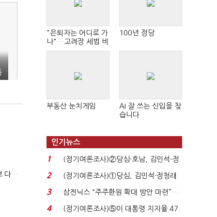
"은퇴자는 어디로 가
100년 정당
나"…고려장 세법 비
판 확산
통
부동산 눈치게임
AI 잘 쓰는 신입을 찾
습니다
인기뉴스
1
(정기여론조사)②당심·호남, 김민석-정
청래 '초접전'...
'수출 역군'이 국내선 '찬밥'…업계 "바이오시밀러 인센티브 다각화 필요"
2
(정기여론조사)①당심, 김민석·정청래
'초접전'…대통령 ...
3
삼전닉스 “주주환원 확대 방안 마련”…
로이터에 성명...
4
(정기여론조사)⑤이 대통령 지지율 47.