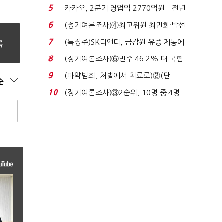
7%…일주일 만에 ...
5
카카오, 2분기 영업익 2770억원…전년
비 36% 증가...
6
(정기여론조사)④최고위원 최민희·박선
원 '양강'…서미...
7
(특징주)SK디앤디, 금감원 유증 제동에
장 초반 상한가...
8
(정기여론조사)⑥민주 46.2% 대 국힘
31.0%…오차범위 밖 ...
9
(마약범죄, 처벌에서 치료로)②(단
순
독)"마약은 전염병…여성...
10
(정기여론조사)③2순위, 10명 중 4명
'송영길'…정청래 '한 ...