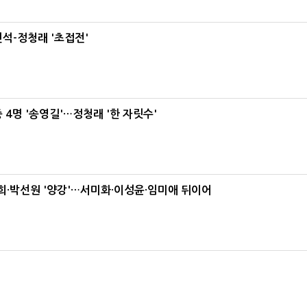
석-정청래 '초접전'
 4명 '송영길'…정청래 '한 자릿수'
·박선원 '양강'…서미화·이성윤·임미애 뒤이어