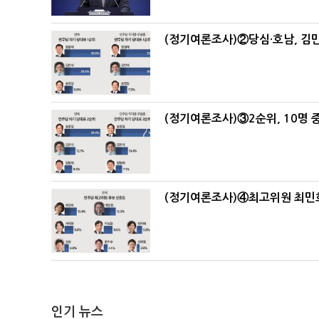
(정기여론조사)②당심·호남, 김민
(정기여론조사)③2순위, 10명 중
(정기여론조사)④최고위원 최민희
인기 뉴스