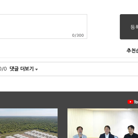
0
/
300
추천
0/0
댓글 더보기