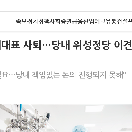
속보
정치
정책
사회
증권
금융
산업
테크
유통
건설
내대표 사퇴…당내 위성정당 이
필요…당내 책임있는 논의 진행되지 못해"