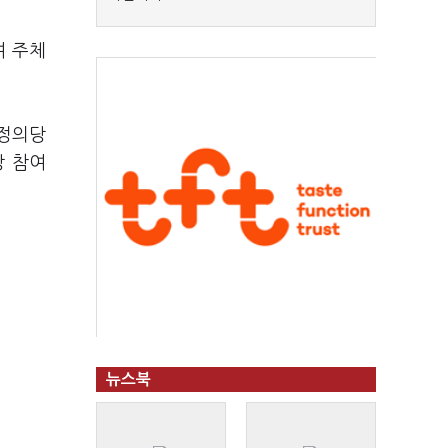
여 주체
색정의당
당 참여
뉴스북