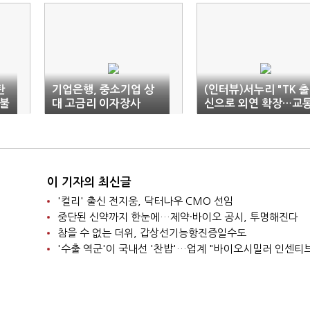
탄
기업은행, 중소기업 상
(인터뷰)서누리 "TK 출
 불
대 고금리 이자장사
신으로 외연 확장…교
·자족 해결"
이 기자의 최신글
'컬리' 출신 전지웅, 닥터나우 CMO 선임
중단된 신약까지 한눈에…제약·바이오 공시, 투명해진다
참을 수 없는 더위, 갑상선기능항진증일수도