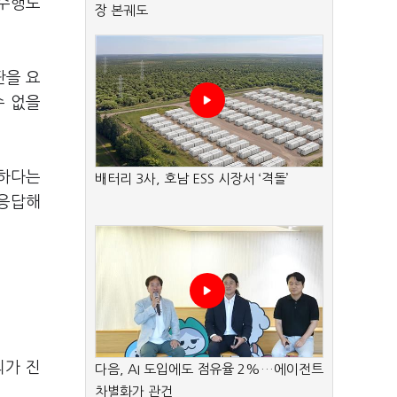
 수행도
장 본궤도
판을 요
수 없을
요하다는
배터리 3사, 호남 ESS 시장서 ‘격돌’
 응답해
의가 진
다음, AI 도입에도 점유율 2%…에이전트
차별화가 관건