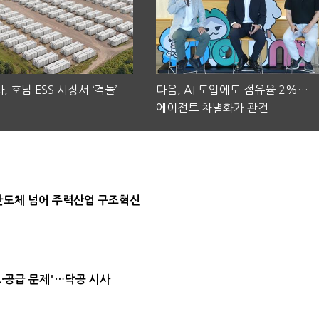
, 호남 ESS 시장서 ‘격돌’
다음, AI 도입에도 점유율 2%…
에이전트 차별화가 관건
…반도체 넘어 주력산업 구조혁신
·공급 문제"…닥공 시사