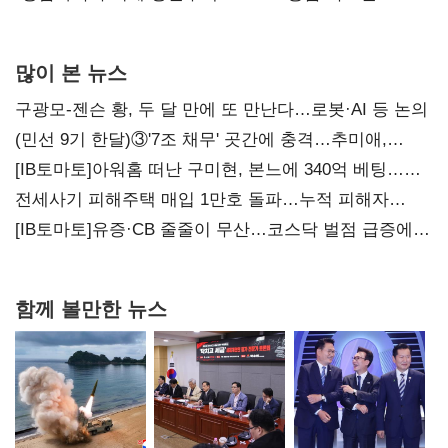
많이 본 뉴스
구광모-젠슨 황, 두 달 만에 또 만난다…로봇·AI 등 논의
(민선 9기 한달)③'7조 채무' 곳간에 충격…추미애,
20년만에 '비상재정' 선언 승부수
[IB토마토]아워홈 떠난 구미현, 본느에 340억 베팅…
가족 지배체제 구축
전세사기 피해주택 매입 1만호 돌파…누적 피해자
4만278명
[IB토마토]유증·CB 줄줄이 무산…코스닥 벌점 급증에
상폐 압박
함께 볼만한 뉴스