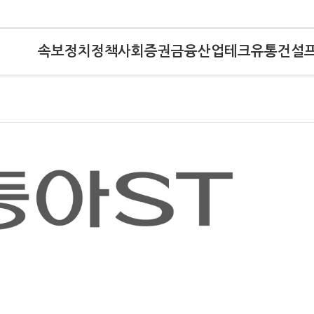
속보
정치
정책
사회
증권
금융
산업
테크
유통
건설