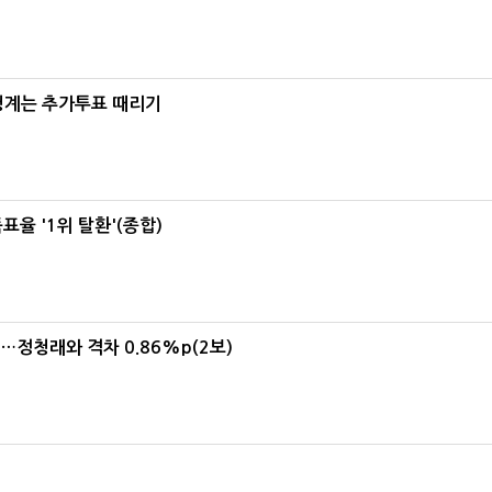
청계는 추가투표 때리기
율 '1위 탈환'(종합)
위…정청래와 격차 0.86%p(2보)