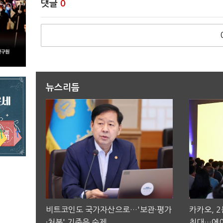
댓글
0
뉴스리듬
비트코인도 국가자산으로…'보관·평가
카카오, 
·처분' 기준은 숙제
최대…에이