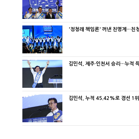
'정청래 책임론' 꺼낸 친명계…친
김민석, 제주·인천서 승리…누적 득표
김민석, 누적 45.42%로 경선 1