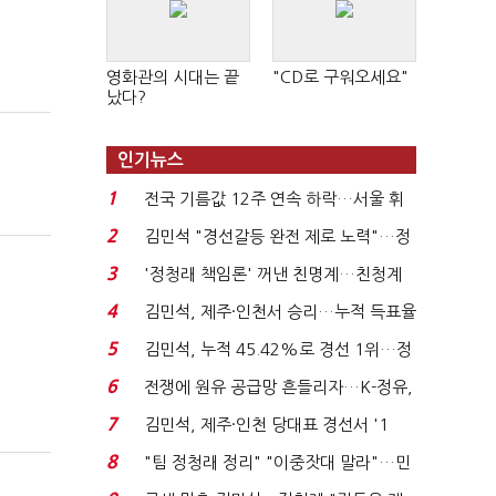
영화관의 시대는 끝
"CD로 구워오세요"
났다?
인기뉴스
1
전국 기름값 12주 연속 하락…서울 휘
발윳값 1909원...
2
김민석 "경선갈등 완전 제로 노력"…정
청래 "반명 공세 사...
3
'정청래 책임론' 꺼낸 친명계…친청계
는 추가투표 때리기...
4
김민석, 제주·인천서 승리…누적 득표율
'1위 탈환'(종합)...
5
김민석, 누적 45.42%로 경선 1위…정
청래와 격차 0.86%p(...
6
전쟁에 원유 공급망 흔들리자…K-정유,
에너지안보 핵심...
7
김민석, 제주·인천 당대표 경선서 '1
위'(1보)...
8
"팀 정청래 정리" "이중잣대 말라"…민
주 최고위원 계파 다...