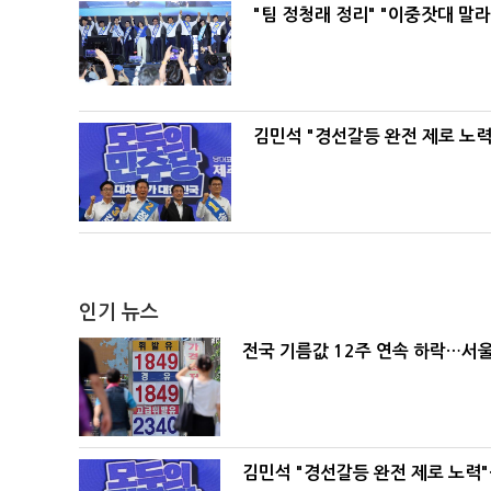
"팀 정청래 정리" "이중잣대 말
김민석 "경선갈등 완전 제로 노력
인기 뉴스
전국 기름값 12주 연속 하락…서울
김민석 "경선갈등 완전 제로 노력"