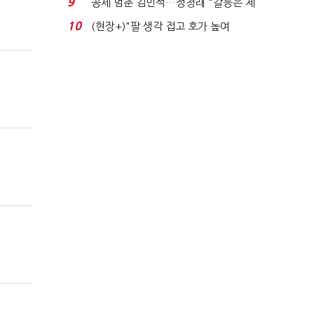
9
공세 멈춘 김민석…정청래 "갈등은 제
가 수습"
10
(현장+)"팔 생각 접고 호가 높여
요"…'덜 똘똘한 한 채' 20...