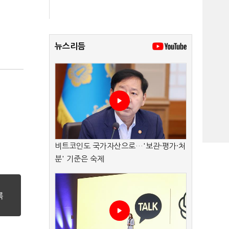
뉴스리듬
비트코인도 국가자산으로…'보관·평가·처
분' 기준은 숙제