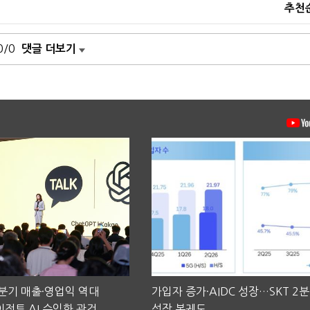
추천
0/0
댓글 더보기
2분기 매출·영업익 역대
가입자 증가·AIDC 성장…SKT 2
전트 AI 수익화 관건
성장 본궤도