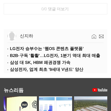
0/0
댓글 더보기
신지하
LG전자 승부수는 ‘웹OS 콘텐츠 플랫폼’
B2B·구독 '활활'…LG전자, 1분기 역대 최대 매출
삼성 대 SK, HBM 패권경쟁 가속
삼성전자, 업계 최초 '9세대 V낸드' 양산
뉴스리듬