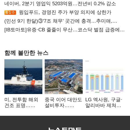
네이버, 2분기 영업익 5203억원…전년비 0.2% 감소
윙입푸드, 경영진 주가 부양 의지에 상한가
(민선 9기 한달)③'7조 채무' 곳간에 충격…추미애,
20년만에 '비상재정' 선언 승부수
[IB토마토]유증·CB 줄줄이 무산…코스닥 벌점 급증에
상폐 압박
함께 볼만한 뉴스
미, 전투함 해외
중국 이어 대만도
LG 엑사원, 구글·
건조 표명…
설비투자…
알리바바 제쳐…
K조선 수주
메모리
산업특화 AI
‘청신호’
‘삼국전쟁’
‘속도’