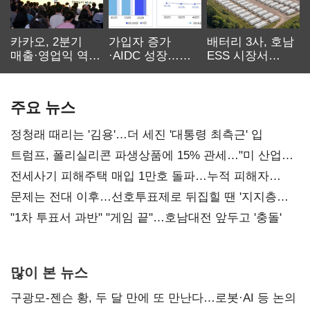
카카오, 2분기
가입자 증가
배터리 3사, 호남
매출·영업익 역대
·AIDC 성장…
ESS 시장서
최대…에이전트
SKT 2분기 성장
‘격돌’
AI 수익화 관건
본궤도
주요 뉴스
정청래 때리는 '김용'…더 세진 '대통령 최측근' 입
트럼프, 폴리실리콘 파생상품에 15% 관세…"미 산업
재건"
전세사기 피해주택 매입 1만호 돌파…누적 피해자
4만278명
문제는 전대 이후…선호투표제로 뒤집힐 땐 '지지층
불복'
"1차 투표서 과반" "게임 끝"…호남대전 앞두고 '충돌'
많이 본 뉴스
구광모-젠슨 황, 두 달 만에 또 만난다…로봇·AI 등 논의