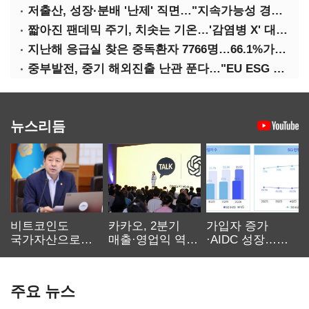
저출산, 성장·분배 '난제' 직면…"지속가능성 경고등"
짧아진 팬데믹 주기, 치솟는 기온…'감염병 X' 대비해야
지난해 응급실 찾은 중독환자 7766명…66.1%가 '의도적 중독'
중부발전, 중기 해외진출 난관 푼다…"EU ESG 실사 공동 대응"
뉴스리듬
비트코인도
카카오, 2분기
가입자 증가
국가자산으로…'
매출·영업익 역대
·AIDC 성장…
보관·평가·처분'
최대…에이전트
SKT 2분기 성장
기준은 숙제
AI 수익화 관건
본궤도
주요 뉴스