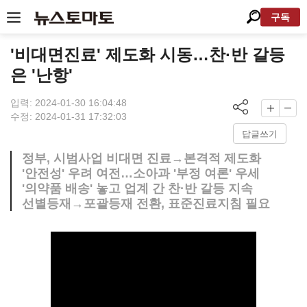
구독
'비대면진료' 제도화 시동…찬·반 갈등
은 '난항'
입력: 2024-01-30 16:04:48
수정: 2024-01-31 17:32:03
답글쓰기
정부, 시범사업 비대면 진료→본격적 제도화
'안전성' 우려 여전…소아과 '부정 여론' 우세
'의약품 배송' 놓고 업계 간 찬·반 갈등 지속
선별등재→포괄등재 전환, 표준진료지침 필요