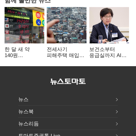
한 달 새 약
전세사기
보건소부터
140원
피해주택 매입
응급실까지 AI
급락…'역대급
1만호 돌파…
확산…지역의료
엔저'에 원화
누적 피해자
혁신 본격화
변곡점
4만278명
뉴스
뉴스북
뉴스리듬
토마토증권통 Live