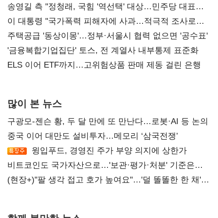
송영길 측 "정청래, 국힘 '역선택' 대상…민주당 대표로
총선 지휘 못해"
이 대통령 "국가폭력 피해자에 사과…적극적 조사로
진실 밝혀야"
주택공급 '동상이몽'…정부·서울시 협력 없으면 '공수표'
'금융복합기업집단' 토스, 전 계열사 내부통제 표준화
ELS 이어 ETF까지…고위험상품 판매 제동 걸린 은행
많이 본 뉴스
구광모-젠슨 황, 두 달 만에 또 만난다…로봇·AI 등 논의
중국 이어 대만도 설비투자…메모리 ‘삼국전쟁’
윙입푸드, 경영진 주가 부양 의지에 상한가
비트코인도 국가자산으로…'보관·평가·처분' 기준은
숙제
(현장+)"팔 생각 접고 호가 높여요"…'덜 똘똘한 한 채'
20억 키맞추기
함께 볼만한 뉴스