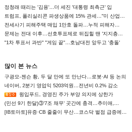
정청래 때리는 '김용'…더 세진 '대통령 최측근' 입
트럼프, 폴리실리콘 파생상품에 15% 관세…"미 산업
재건"
전세사기 피해주택 매입 1만호 돌파…누적 피해자
4만278명
문제는 전대 이후…선호투표제로 뒤집힐 땐 '지지층
불복'
"1차 투표서 과반" "게임 끝"…호남대전 앞두고 '충돌'
많이 본 뉴스
구광모-젠슨 황, 두 달 만에 또 만난다…로봇·AI 등 논의
네이버, 2분기 영업익 5203억원…전년비 0.2% 감소
윙입푸드, 경영진 주가 부양 의지에 상한가
(민선 9기 한달)③'7조 채무' 곳간에 충격…추미애,
20년만에 '비상재정' 선언 승부수
[IB토마토]유증·CB 줄줄이 무산…코스닥 벌점 급증에
상폐 압박