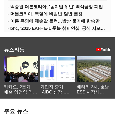
백종원 더본코리아, '농지법 위반' 백석공장 폐업
더본코리아, 독일에 비빔밥·덮밥 론칭
이른 폭염에 채솟값 들썩…밥상 물가에 한숨만
bhc, '2025 EAFF E-1 풋볼 챔피언십' 공식 서포터 참여
뉴스리듬
카카오, 2분기
가입자 증가
배터리 3사, 호남
매출·영업익 역대
·AIDC 성장…
ESS 시장서
최대…에이전트
SKT 2분기 성장
‘격돌’
AI 수익화 관건
본궤도
주요 뉴스