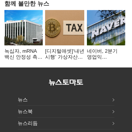
함께 볼만한 뉴스
녹십자, mRNA
[디지털애셋]‘내년
네이버, 2분기
백신 안정성 측정
시행’ 가상자산
영업익
기술 확보
과세, 연말 국회
5203억원…
문턱 넘을까
전년비 0.2%
감소
뉴스
뉴스북
뉴스리듬