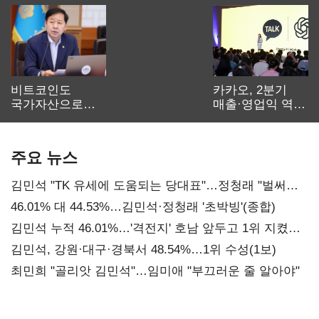
비트코인도
카카오, 2분기
국가자산으로…'
매출·영업익 역대
보관·평가·처분'
최대…에이전트
기준은 숙제
AI 수익화 관건
주요 뉴스
김민석 "TK 유세에 도움되는 당대표"…정청래 "벌써
대표된 양 당직 배분"
46.01% 대 44.53%…김민석·정청래 '초박빙'(종합)
김민석 누적 46.01%…'격전지' 호남 앞두고 1위 지켰다
(2보)
김민석, 강원·대구·경북서 48.54%…1위 수성(1보)
최민희 "골리앗 김민석"…임미애 "부끄러운 줄 알아야"