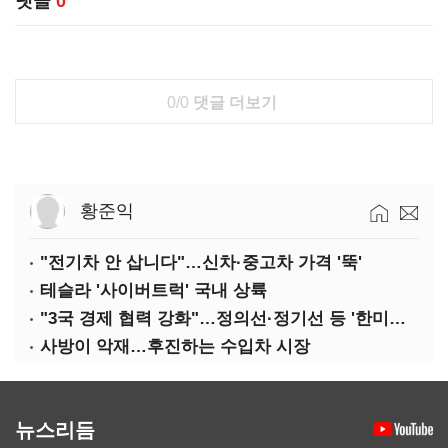
댓글
0
0/0
댓글 더보기
황준익
"전기차 안 삽니다"…신차·중고차 가격 '뚝'
테슬라 '사이버트럭' 국내 상륙
"3국 경제 협력 강화"…정의선·정기선 등 '한미일 경제대화' 참석
사방이 악재…후진하는 수입차 시장
뉴스리듬