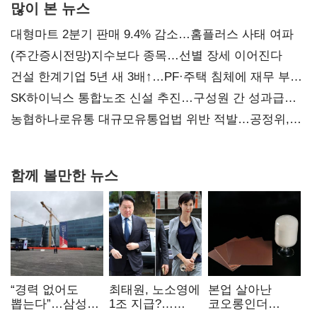
많이 본 뉴스
대형마트 2분기 판매 9.4% 감소…홈플러스 사태 여파
(주간증시전망)지수보다 종목…선별 장세 이어진다
건설 한계기업 5년 새 3배↑…PF·주택 침체에 재무 부담
확대
SK하이닉스 통합노조 신설 추진…구성원 간 성과급
불만 확산
농협하나로유통 대규모유통업법 위반 적발…공정위,
과징금 4억6200만원 부과
함께 볼만한 뉴스
“경력 없어도
최태원, 노소영에
본업 살아난
뽑는다”…삼성
1조 지급?…
코오롱인더