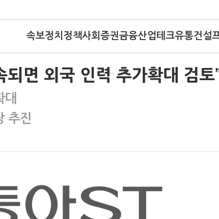
속보
정치
정책
사회
증권
금융
산업
테크
유통
건설
속되면 외국 인력 추가확대 검토
확대
장 추진