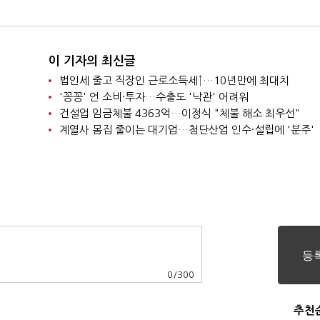
이 기자의 최신글
법인세 줄고 직장인 근로소득세↑…10년만에 최대치
'꽁꽁' 언 소비·투자…수출도 '낙관' 어려워
건설업 임금체불 4363억…이정식 "체불 해소 최우선"
계열사 몸집 줄이는 대기업…첨단산업 인수·설립에 '분주'
0
/
300
추천