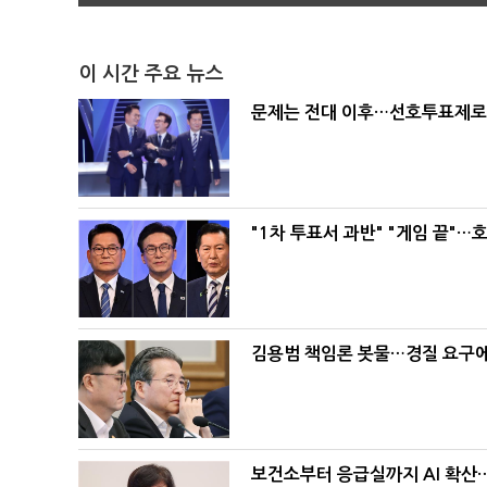
이 시간 주요 뉴스
문제는 전대 이후…선호투표제로 
"1차 투표서 과반" "게임 끝"…
김용범 책임론 봇물…경질 요구에 
보건소부터 응급실까지 AI 확산