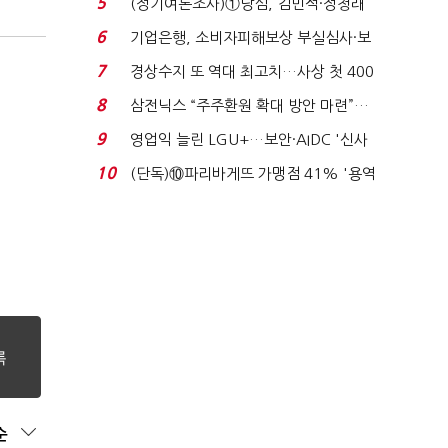
5
(정기여론조사)①당심, 김민석·정청래
'초접전'…대통령 ...
6
기업은행, 소비자피해보상 부실심사·보
이스피싱 공시 ...
7
경상수지 또 역대 최고치…사상 첫 400
억달러에 '3% 성...
8
삼전닉스 “주주환원 확대 방안 마련”…
로이터에 성명...
9
영업익 늘린 LGU+…보안·AIDC '신사
업 드라이브'...
10
(단독)⑩파리바게뜨 가맹점 41% '용역
제빵기사 없어'…고...
순