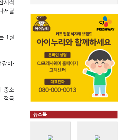
 한시적
 나서달
는 1월
전장비·
의 중소
에 적극
뉴스북