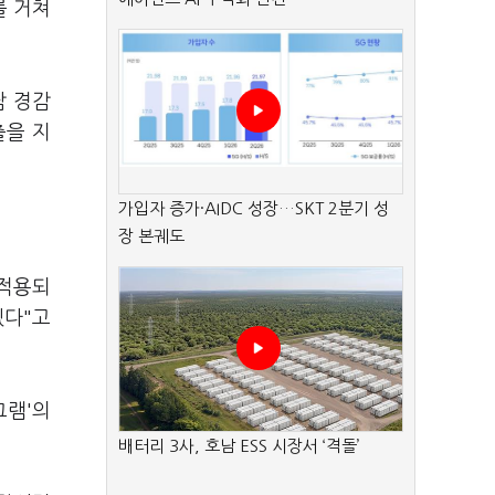
를 거쳐
담 경감
출을 지
가입자 증가·AIDC 성장…SKT 2분기 성
장 본궤도
 적용되
겠다"고
그램'의
배터리 3사, 호남 ESS 시장서 ‘격돌’