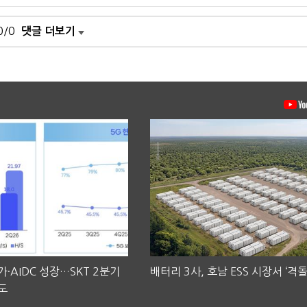
0/0
댓글 더보기
·AIDC 성장…SKT 2분기
배터리 3사, 호남 ESS 시장서 ‘격돌
도