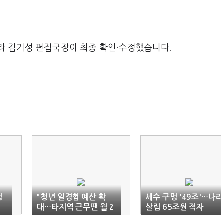
라 김기성 편집국장이 최종 확인·수정했습니다.
정
"청년 일경험 예산 확
세수 구멍 '49조'…나
생
대…타지역 근무땐 월 2
살림 65조원 적자
0만원 지원"