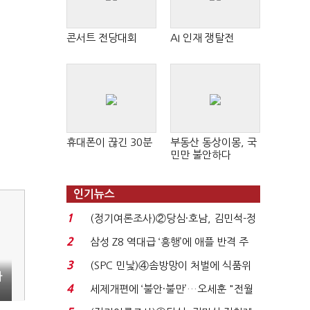
콘서트 전당대회
AI 인재 쟁탈전
휴대폰이 끊긴 30분
부동산 동상이몽, 국
민만 불안하다
인기뉴스
1
(정기여론조사)②당심·호남, 김민석-정
청래 '초접전'...
2
삼성 Z8 역대급 ‘흥행’에 애플 반격 주
목…9월 ‘폴...
3
(SPC 민낯)④솜방망이 처벌에 식품위
라
생법 위반 반복...
4
세제개편에 ‘불안·불만’…오세훈 "전월
세 구하기 더 ...