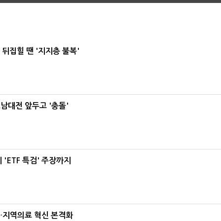
뒤집힐 땐 '지지층 불복'
호남대전 앞두고 '충돌'
'ETF 특검' 주장까지
…지역의료 혁신 본격화