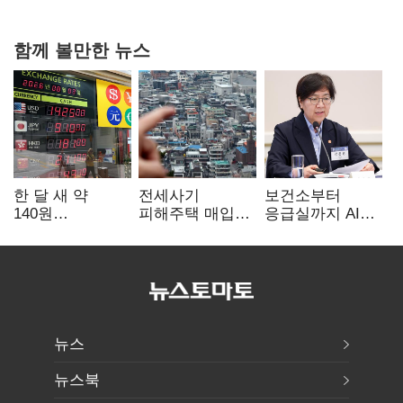
다툼 격화
함께 볼만한 뉴스
한 달 새 약
전세사기
보건소부터
140원
피해주택 매입
응급실까지 AI
급락…'역대급
1만호 돌파…
확산…지역의료
엔저'에 원화
누적 피해자
혁신 본격화
변곡점
4만278명
뉴스
뉴스북