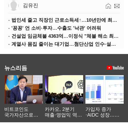
김유진
법인세 줄고 직장인 근로소득세↑…10년만에 최대치
'꽁꽁' 언 소비·투자…수출도 '낙관' 어려워
건설업 임금체불 4363억…이정식 "체불 해소 최우선"
계열사 몸집 줄이는 대기업…첨단산업 인수·설립에 '분주'
뉴스리듬
비트코인도
카카오, 2분기
가입자 증가
국가자산으로…'
매출·영업익 역대
·AIDC 성장…
보관·평가·처분'
최대…에이전트
SKT 2분기 성장
기준은 숙제
AI 수익화 관건
본궤도