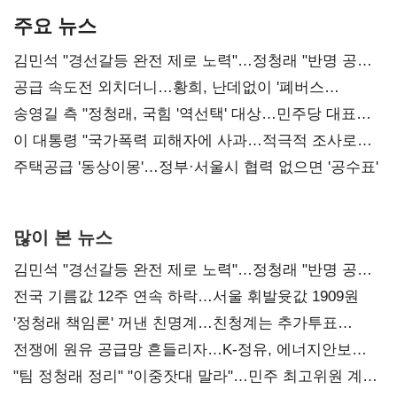
주요 뉴스
김민석 "경선갈등 완전 제로 노력"…정청래 "반명 공세
사과부터"
공급 속도전 외치더니…황희, 난데없이 '폐버스
리모델링' 제안
송영길 측 "정청래, 국힘 '역선택' 대상…민주당 대표로
총선 지휘 못해"
이 대통령 "국가폭력 피해자에 사과…적극적 조사로
진실 밝혀야"
주택공급 '동상이몽'…정부·서울시 협력 없으면 '공수표'
많이 본 뉴스
김민석 "경선갈등 완전 제로 노력"…정청래 "반명 공세
사과부터"
전국 기름값 12주 연속 하락…서울 휘발윳값 1909원
'정청래 책임론' 꺼낸 친명계…친청계는 추가투표
때리기
전쟁에 원유 공급망 흔들리자…K-정유, 에너지안보
핵심으로 재부상
"팀 정청래 정리" "이중잣대 말라"…민주 최고위원 계파