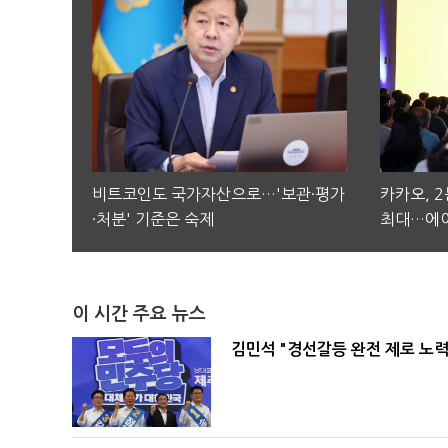
비트코인도 국가자산으로…'보관·평가
카카오, 
·처분' 기준은 숙제
최대…에이
이 시간 주요 뉴스
김민석 "경선갈등 완전 제로 노력