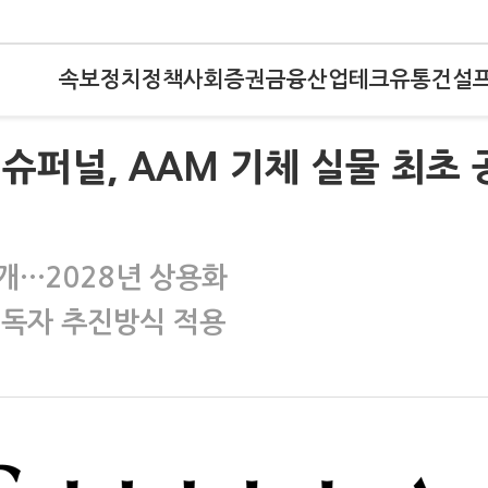
속보
정치
정책
사회
증권
금융
산업
테크
유통
건설
룹 슈퍼널, AAM 기체 실물 최초 
 공개…2028년 상용화
 독자 추진방식 적용