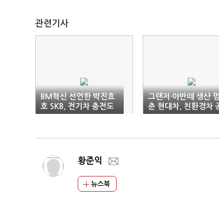
관련기사
BM혁신 선언한 박진효
그랜저·아반떼 생산 
호 SKB, 전기차 충전도
춘 현대차, 친환경차 
철수
장 전환 속도
황준익
뉴스북