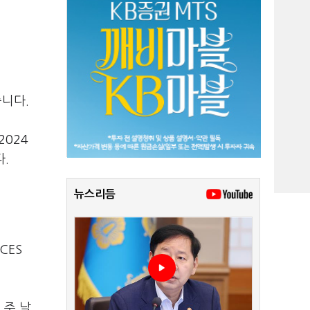
니다.
024
.
뉴스리듬
CES
 주 날