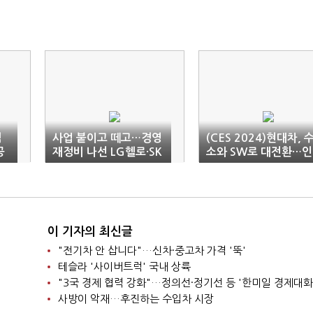
멈
사업 붙이고 떼고…경영
(CES 2024)현대차, 
공
재정비 나선 LG헬로·SK
소와 SW로 대전환…인
B
류의 삶 바꾼다
이 기자의 최신글
"전기차 안 삽니다"…신차·중고차 가격 '뚝'
테슬라 '사이버트럭' 국내 상륙
"3국 경제 협력 강화"…정의선·정기선 등 '한미일 경제대화
사방이 악재…후진하는 수입차 시장