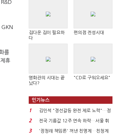
R&D
 GKN
집다운 집이 필요하
편의점 전성시대
다
용화를
 제휴
영화관의 시대는 끝
"CD로 구워오세요"
났다?
인기뉴스
1
김민석 "경선갈등 완전 제로 노력"…정
청래 "반명 공세 사...
2
전국 기름값 12주 연속 하락…서울 휘
발윳값 1909원...
3
'정청래 책임론' 꺼낸 친명계…친청계