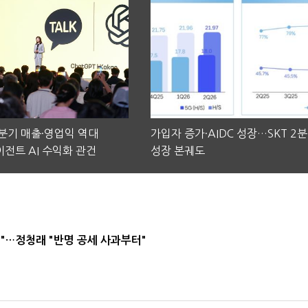
2분기 매출·영업익 역대
가입자 증가·AIDC 성장…SKT 2
전트 AI 수익화 관건
성장 본궤도
"…정청래 "반명 공세 사과부터"