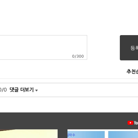
0
/
300
추천
0/0
댓글 더보기