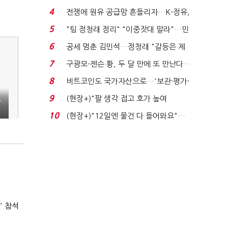
는 추가투표 때리기...
4
전쟁에 원유 공급망 흔들리자…K-정유,
에너지안보 핵심...
5
"팀 정청래 정리" "이중잣대 말라"…민
주 최고위원 계파 다...
6
공세 멈춘 김민석…정청래 "갈등은 제
가 수습"
7
구광모-젠슨 황, 두 달 만에 또 만난다…
로봇·AI 등 논...
8
비트코인도 국가자산으로…'보관·평가·
처분' 기준은 ...
9
(현장+)"팔 생각 접고 호가 높여
수
요"…'덜 똘똘한 한 채' 20...
10
(현장+)"12일엔 물건 다 들어와요"…
빈 매대 채우며 문 연 ...
' 참석