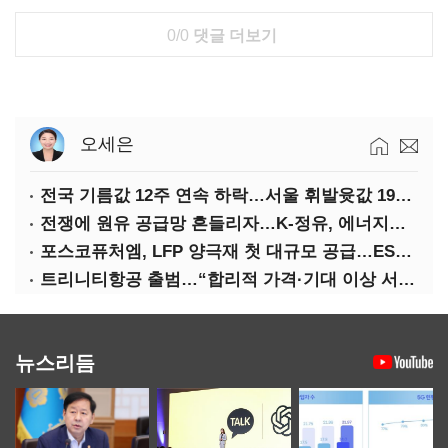
0/0
댓글 더보기
오세은
전국 기름값 12주 연속 하락…서울 휘발윳값 1909원
전쟁에 원유 공급망 흔들리자…K-정유, 에너지안보 핵심으로 재부상
포스코퓨처엠, LFP 양극재 첫 대규모 공급…ESS 시장 공략
트리니티항공 출범…“합리적 가격·기대 이상 서비스로 승부”
뉴스리듬