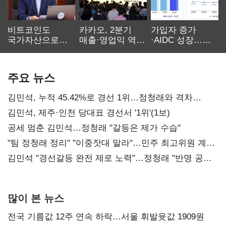
비트코인도
카카오, 2분기
가입자 증가
국가자산으로…'
매출·영업익 역대
·AIDC 성장…
보관·평가·처분'
최대…에이전트
SKT 2분기 성장
기준은 숙제
AI 수익화 관건
본궤도
주요 뉴스
김민석, 누적 45.42%로 경선 1위…정청래와 격차
0.86%p(2보)
김민석, 제주·인천 당대표 경선서 '1위'(1보)
공세 멈춘 김민석…정청래 "갈등은 제가 수습"
"팀 정청래 정리" "이중잣대 말라"…민주 최고위원 계파
다툼 격화
김민석 "경선갈등 완전 제로 노력"…정청래 "반명 공세
사과부터"
많이 본 뉴스
전국 기름값 12주 연속 하락…서울 휘발윳값 1909원