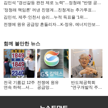
김민석 "경선갈등 완전 제로 노력"…정청래 "반명 공세
사과부터"
'정청래 책임론' 꺼낸 친명계…친청계는 추가투표
때리기
김민석, 제주·인천서 승리…누적 득표율 '1위
탈환'(종합)
전쟁에 원유 공급망 흔들리자…K-정유, 에너지안보
핵심으로 재부상
함께 볼만한 뉴스
전국 기름값 12주
전쟁에 원유
반도체공학회
연속 하락…서울
공급망
“연구개발직 주
휘발윳값 1909원
흔들리자…K-
52시간제
정유, 에너지안보
개선해야”
핵심으로 재부상