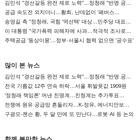
김민석 "경선갈등 완전 제로 노력"…정청래 "반명 공세
사과부터"
공급 속도전 외치더니…황희, 난데없이 '폐버스
리모델링' 제안
송영길 측 "정청래, 국힘 '역선택' 대상…민주당 대표로
총선 지휘 못해"
이 대통령 "국가폭력 피해자에 사과…적극적 조사로
진실 밝혀야"
주택공급 '동상이몽'…정부·서울시 협력 없으면 '공수표'
많이 본 뉴스
김민석 "경선갈등 완전 제로 노력"…정청래 "반명 공세
사과부터"
전국 기름값 12주 연속 하락…서울 휘발윳값 1909원
'정청래 책임론' 꺼낸 친명계…친청계는 추가투표
때리기
전쟁에 원유 공급망 흔들리자…K-정유, 에너지안보
핵심으로 재부상
구광모-젠슨 황, 두 달 만에 또 만난다…로봇·AI 등 논의
함께 볼만한 뉴스