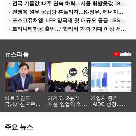
전국 기름값 12주 연속 하락…서울 휘발윳값 1909원
전쟁에 원유 공급망 흔들리자…K-정유, 에너지안보 핵심으로 재부상
포스코퓨처엠, LFP 양극재 첫 대규모 공급…ESS 시장 공략
트리니티항공 출범…“합리적 가격·기대 이상 서비스로 승부”
뉴스리듬
비트코인도
카카오, 2분기
가입자 증가
국가자산으로…'
매출·영업익 역대
·AIDC 성장…
보관·평가·처분'
최대…에이전트
SKT 2분기 성장
기준은 숙제
AI 수익화 관건
본궤도
주요 뉴스