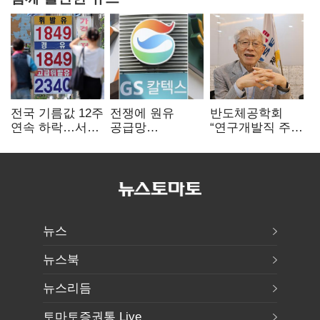
전국 기름값 12주
전쟁에 원유
반도체공학회
연속 하락…서울
공급망
“연구개발직 주
휘발윳값 1909원
흔들리자…K-
52시간제
정유, 에너지안보
개선해야”
핵심으로 재부상
뉴스
뉴스북
뉴스리듬
토마토증권통 Live