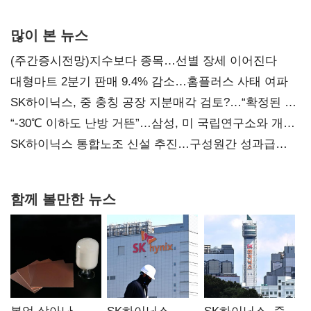
사과부터"
많이 본 뉴스
(주간증시전망)지수보다 종목…선별 장세 이어진다
대형마트 2분기 판매 9.4% 감소…홈플러스 사태 여파
SK하이닉스, 중 충칭 공장 지분매각 검토?…“확정된 바
없어”
“-30℃ 이하도 난방 거뜬”…삼성, 미 국립연구소와 개발
협력
SK하이닉스 통합노조 신설 추진…구성원간 성과급
불만 확산
함께 볼만한 뉴스