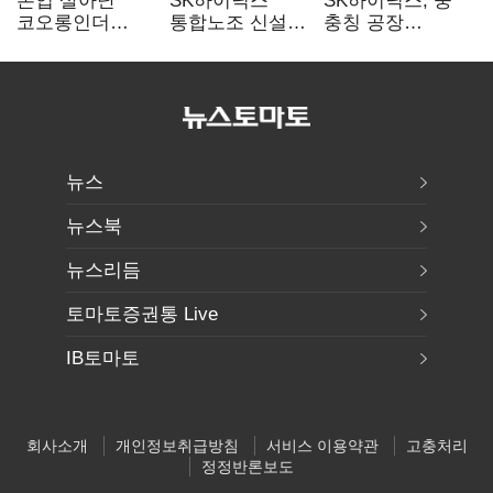
본업 살아난
SK하이닉스
SK하이닉스, 중
코오롱인더
통합노조 신설
충칭 공장
·HS효성…AI·
추진…구성원간
지분매각
배터리 소재로
성과급 불만 확산
검토?…“확정된
보폭 확대
바 없어”
뉴스
뉴스북
뉴스리듬
토마토증권통 Live
IB토마토
회사소개
개인정보취급방침
서비스 이용약관
고충처리
정정반론보도