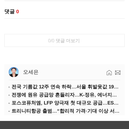
댓글
0
0/0
댓글 더보기
오세은
전국 기름값 12주 연속 하락…서울 휘발윳값 1909원
전쟁에 원유 공급망 흔들리자…K-정유, 에너지안보 핵심으로 재부상
포스코퓨처엠, LFP 양극재 첫 대규모 공급…ESS 시장 공략
트리니티항공 출범…“합리적 가격·기대 이상 서비스로 승부”