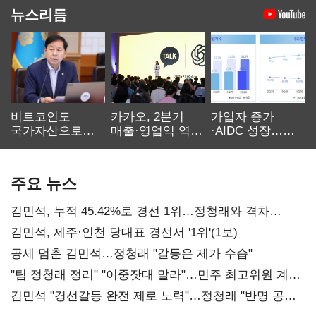
뉴스리듬
비트코인도
카카오, 2분기
가입자 증가
국가자산으로…'
매출·영업익 역대
·AIDC 성장…
보관·평가·처분'
최대…에이전트
SKT 2분기 성장
기준은 숙제
AI 수익화 관건
본궤도
주요 뉴스
김민석, 누적 45.42%로 경선 1위…정청래와 격차
0.86%p(2보)
김민석, 제주·인천 당대표 경선서 '1위'(1보)
공세 멈춘 김민석…정청래 "갈등은 제가 수습"
"팀 정청래 정리" "이중잣대 말라"…민주 최고위원 계파
다툼 격화
김민석 "경선갈등 완전 제로 노력"…정청래 "반명 공세