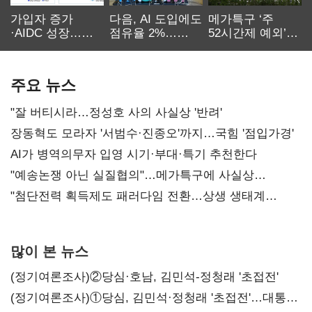
가입자 증가
다음, AI 도입에도
메가특구 ‘주
·AIDC 성장…
점유율 2%…
52시간제 예외’
SKT 2분기 성장
에이전트
고개…
본궤도
차별화가 관건
반도체업계 촉각
주요 뉴스
"잘 버티시라…정성호 사의 사실상 '반려'
장동혁도 모라자 '서범수·진종오'까지…국힘 '점입가경'
AI가 병역의무자 입영 시기·부대·특기 추천한다
"예송논쟁 아닌 실질협의"…메가특구에 사실상
'노동유연화'
"첨단전력 획득제도 패러다임 전환…상생 생태계
조성해 대체불가 K-방산 도약"
많이 본 뉴스
(정기여론조사)②당심·호남, 김민석-정청래 '초접전'
(정기여론조사)①당심, 김민석·정청래 '초접전'…대통령