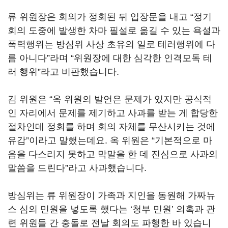
류 위원장은 회의가 정회된 뒤 입장문을 내고
“
정기
회의 도중에 발생한 차마 필설로 옮길 수 있는 욕설과
폭력행위는 방심위 사상 초유의 일로 테러행위에 다
름 아니다
”
라며
“
위원장에 대한 심각한 인격모독 테
러 행위
”
라고 비판했습니다
.
김 위원은
“
옥 위원의 발언은 문제가 있지만 공식적
인 자리에서 문제를 제기하고 사과를 받는 게 합당한
절차인데 정회를 하며 회의 자체를 무산시키는 것에
유감
”
이라고 말했는데요
.
옥 위원은
“
기본적으로 마
음을 다스리지 못하고 막말을 한 데 진심으로 사과의
말씀을 드린다
”
라고 사과했습니다
.
방심위는 류 위원장이 가족과 지인을 동원해 가짜뉴
스 심의 민원을 넣도록 했다는
‘
청부 민원
’
의혹과 관
련 위원들 간 충돌로 전날 회의도 파행한 바 있습니