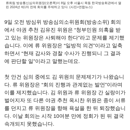
류희림 방송통신심의위원장(오른쪽)이 8일 오후 서울시 목동 한국방송회관에서 열
린 2024년 제1차 전체 회의를 주재하고 있다. (사진=연합뉴스)
9
일 오전 방심위 방송심의소위원회
(
방송소위
)
회의
에서 야권 추천 김유진 위원은
“
청부민원 의혹을 받
고 있는 위원장은 사퇴해야 한다
”
라고 문제를 제기했
습니다
.
이에 류 위원장은
“
일방적 의견
”
이라고 일축
하면서
“
현재 감사와 경찰 수사가 진행되니 그 결과
에 판단할 일
”
이라고 말했는데요
.
첫 안건 심의 중에도 김 위원의 문제제기가 나왔습니
다
.
류 위원장은
“
회의 진행과 관계없는 발언
”
이라며
이를 제지했습니다
.
김 위원과 류 위원장 간 실랑이가
벌어지자 또 다른 야권 추천 옥시찬 위원은 종이 서류
를 던지고 류 위원장을 향해 욕설을 한 뒤 퇴장했습니
다
.
이날 회의는 시작
10
여분 만에 정회가 된 뒤 결국
속개되지 못했습니다
.