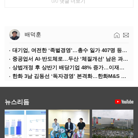
0/0
댓글 더보기
배덕훈
대기업, 여전한 ‘족벌경영’…총수 일가 407명 등기임원
중공업서 AI·반도체로…두산 ‘체질개선’ 남은 과제는
상법개정 후 상반기 배당기업 48% 증가…이재용 배당액 728억 1위
한화 3남 김동선 ‘독자경영’ 본격화…한화M&S 공식 출범
뉴스리듬