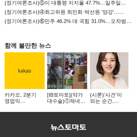
지지도 '50% 아래로'(종합)
(정기여론조사)⑤이 대통령 지지율 47.7%…일주일
만에 다시 40%대
(정기여론조사)④최고위원 최민희·박선원 '양강'…
서미화·이성윤·임미애 뒤이어
(정기여론조사)⑥민주 46.2% 대 국힘 31.0%…오차범위
밖 격차 '유지'
함께 볼만한 뉴스
카카오, 2분기
[IB토마토](약가
(시론)‘사건’이
영업익
대수술)①제네릭
되는 순간,
2770억원…
난립 제동…중소
극장은 다시
전년비 36% 증가
제약사 수익성
살아난다
비상