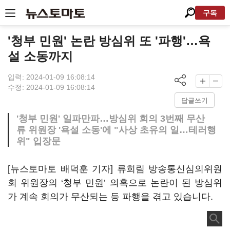
구독
'청부 민원' 논란 방심위 또 '파행'…욕
설 소동까지
입력: 2024-01-09 16:08:14
수정: 2024-01-09 16:08:14
답글쓰기
'청부 민원' 일파만파…방심위 회의 3번째 무산
류 위원장 '욕설 소동'에 "사상 초유의 일…테러행
위" 입장문
[뉴스토마토 배덕훈 기자] 류희림 방송통신심의위원
회 위원장의
‘
청부 민원
’
의혹으로 논란이 된 방심위
가 계속 회의가 무산되는 등 파행을 겪고 있습니다
.