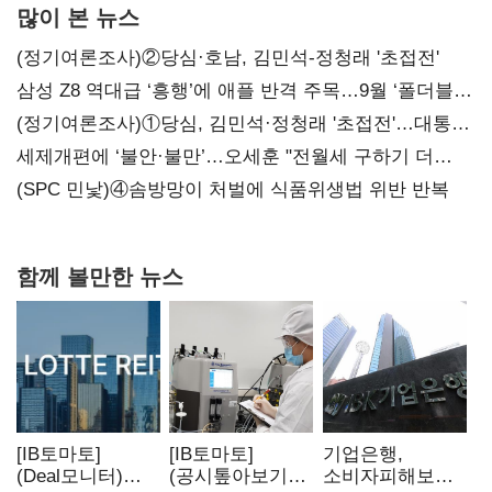
많이 본 뉴스
(정기여론조사)②당심·호남, 김민석-정청래 '초접전'
삼성 Z8 역대급 ‘흥행’에 애플 반격 주목…9월 ‘폴더블
대전’
(정기여론조사)①당심, 김민석·정청래 '초접전'…대통령
지지도 '50% 아래로'(종합)
세제개편에 ‘불안·불만’…오세훈 "전월세 구하기 더
힘들어질 것"
(SPC 민낯)④솜방망이 처벌에 식품위생법 위반 반복
함께 볼만한 뉴스
[IB토마토]
[IB토마토]
기업은행,
(Deal모니터)
(공시톺아보기)
소비자피해보상