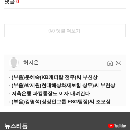
댓글
0
0/0
댓글 더보기
허지은
(부음)문혜숙(KB캐피탈 전무)씨 부친상
(부음)박제원(현대해상화재보험 상무)씨 부친상
저축은행 파킹통장도 이자 내려간다
(부음)강명석(상상인그룹 ESG팀장)씨 조모상
뉴스리듬