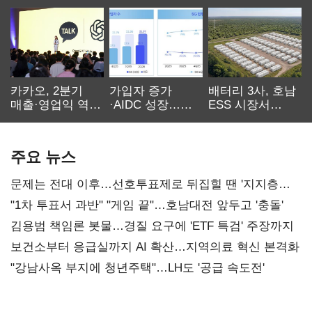
카카오, 2분기
가입자 증가
배터리 3사, 호남
매출·영업익 역대
·AIDC 성장…
ESS 시장서
최대…에이전트
SKT 2분기 성장
‘격돌’
AI 수익화 관건
본궤도
주요 뉴스
문제는 전대 이후…선호투표제로 뒤집힐 땐 '지지층
불복'
"1차 투표서 과반" "게임 끝"…호남대전 앞두고 '충돌'
김용범 책임론 봇물…경질 요구에 'ETF 특검' 주장까지
보건소부터 응급실까지 AI 확산…지역의료 혁신 본격화
"강남사옥 부지에 청년주택"…LH도 '공급 속도전'