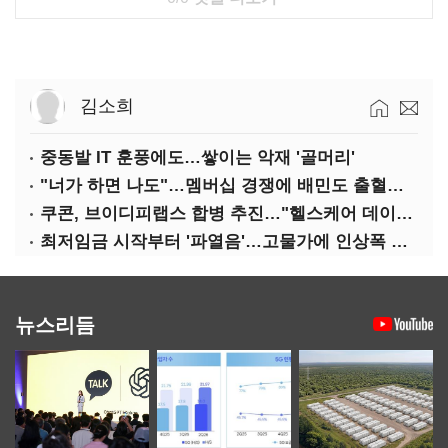
김소희
중동발 IT 훈풍에도…쌓이는 악재 '골머리'
"너가 하면 나도"…멤버십 경쟁에 배민도 출혈경쟁
쿠콘, 브이디피랩스 합병 추진…"헬스케어 데이터 플랫폼 확대"
최저임금 시작부터 '파열음'…고물가에 인상폭 갈등
뉴스리듬