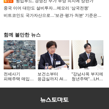
윙입푸드, 경영진 주가 부양 의지에 상한가
중국 이어 대만도 설비투자…메모리 ‘삼국전쟁’
비트코인도 국가자산으로…'보관·평가·처분' 기준은
숙제
함께 볼만한 뉴스
전세사기
보건소부터
"강남사옥 부지에
피해주택 매입
응급실까지 AI
청년주택"…LH도
1만호 돌파…
확산…지역의료
'공급 속도전'
누적 피해자
혁신 본격화
4만278명