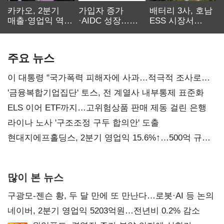
카카오, 2분기
가입자 증가
배터리 3사, 호남
매출·영업익 역대
·AIDC 성장…
ESS 시장서
최대…에이전트
SKT 2분기 성장
‘격돌’
AI 수익화 관건
본궤도
주요 뉴스
이 대통령 "국가폭력 피해자에 사과…적극적 조사로
진실 밝혀야"
'금융복합기업집단' 토스, 전 계열사 내부통제 표준화
ELS 이어 ETF까지…고위험상품 판매 제동 걸린 은행
라이나 노사 '구조조정 구두 합의안' 도출
현대지에프홀딩스, 2분기 영업익 15.6%↑…500억 규모
자사주 매입
많이 본 뉴스
구광모-젠슨 황, 두 달 만에 또 만난다…로봇·AI 등 논의
네이버, 2분기 영업익 5203억원…전년비 0.2% 감소