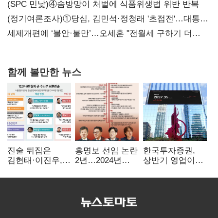
대전’
(SPC 민낯)④솜방망이 처벌에 식품위생법 위반 반복
(정기여론조사)①당심, 김민석·정청래 '초접전'…대통령
지지도 '50% 아래로'(종합)
세제개편에 ‘불안·불만’…오세훈 "전월세 구하기 더
힘들어질 것"
함께 볼만한 뉴스
진술 뒤집은
홍명보 선임 논란
한국투자증권,
김현태·이진우,
2년…2024년
상반기 영업이익
박안수는 "국가에
파동부터 소환·
2조1701억 원…
헌신"…법정서
압색까지
전년비 89.1%↑
드러난 군
수뇌부의 민낯