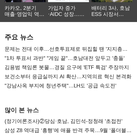
카카오, 2분기
가입자 증가
배터리 3사, 호남
매출·영업익 역대
·AIDC 성장…
ESS 시장서
최대…에이전트
SKT 2분기 성장
‘격돌’
AI 수익화 관건
본궤도
주요 뉴스
문제는 전대 이후…선호투표제로 뒤집힐 땐 '지지층
불복'
"1차 투표서 과반" "게임 끝"…호남대전 앞두고 '충돌'
김용범 책임론 봇물…경질 요구에 'ETF 특검' 주장까지
보건소부터 응급실까지 AI 확산…지역의료 혁신 본격화
"강남사옥 부지에 청년주택"…LH도 '공급 속도전'
많이 본 뉴스
(정기여론조사)②당심·호남, 김민석-정청래 '초접전'
삼성 Z8 역대급 ‘흥행’에 애플 반격 주목…9월 ‘폴더블