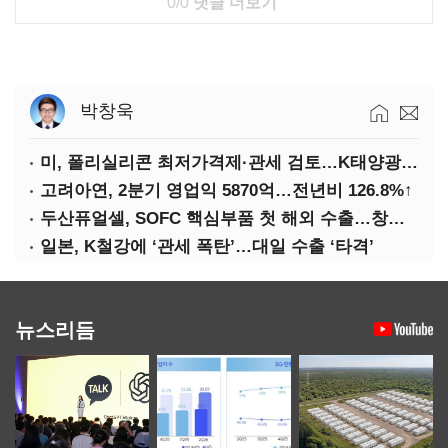
0/0
댓글 더보기
박창욱
미, 폴리실리콘 최저가격제·관세 검토…K태양광 입지 확대 기대
고려아연, 2분기 영업익 5870억…전년비 126.8%↑
두산퓨얼셀, SOFC 핵심부품 첫 해외 수출…창사 이래 최대 규모
일본, K철강에 ‘관세 폭탄’…대일 수출 ‘타격’
뉴스리듬