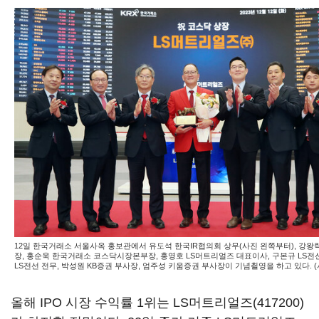
12일 한국거래소 서울사옥 홍보관에서 유도석 한국IR협의회 상무(사진 왼쪽부터), 강왕
장, 홍순욱 한국거래소 코스닥시장본부장, 홍영호 LS머트리얼즈 대표이사, 구본규 LS전
LS전선 전무, 박성원 KB증권 부사장, 엄주성 키움증권 부사장이 기념쵤영을 하고 있다. 
올해 IPO 시장 수익률 1위는
LS머트리얼즈(417200)