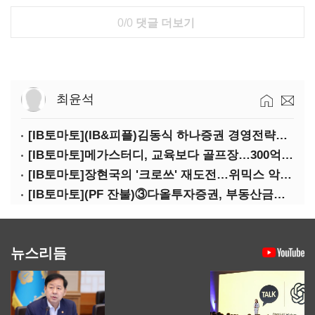
0/0
댓글 더보기
최윤석
[IB토마토](IB&피플)김동식 하나증권 경영전략본부장
[IB토마토]메가스터디, 교육보다 골프장…300억 대여 뒤 보증 리스크
[IB토마토]장현국의 '크로쓰' 재도전…위믹스 악몽 지울 수 있나
[IB토마토](PF 잔불)③다올투자증권, 부동산금융 줄였지만 정상화는 진행형
뉴스리듬