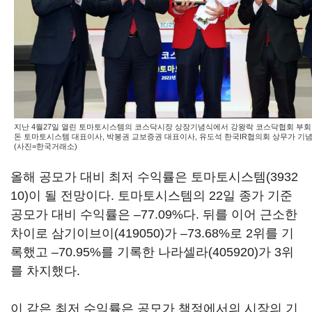
지난 4월27일 열린 토마토시스템의 코스닥시장 상장기념식에서 강왕락 코스닥협회 부회장
돈 토마토시스템 대표이사, 박봉권 교보증권 대표이사, 유도석 한국IR협의회 상무가 기념
(사진=한국거래소)
올해 공모가 대비 최저 수익률은
토마토시스템(3932
10)
이 될 전망이다. 토마토시스템의 22일 종가 기준
공모가 대비 수익률은 –77.09%다. 뒤를 이어 근소한
차이로
삼기이브이(419050)
가 –73.68%로 2위를 기
록했고 –70.95%를 기록한
나라셀라(405920)
가 3위
를 차지했다.
이 같은 최저 수익률은 공모가 책정에서의 시장의 기