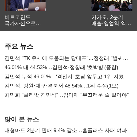
비트코인도
카카오, 2분기
국가자산으로…'
매출·영업익 역대
보관·평가·처분'
최대…에이전트
기준은 숙제
AI 수익화 관건
주요 뉴스
김민석 "TK 유세에 도움되는 당대표"…정청래 "벌써
대표된 양 당직 배분"
46.01% 대 44.53%…김민석·정청래 '초박빙'(종합)
김민석 누적 46.01%…'격전지' 호남 앞두고 1위 지켰다
(2보)
김민석, 강원·대구·경북서 48.54%…1위 수성(1보)
최민희 "골리앗 김민석"…임미애 "부끄러운 줄 알아야"
많이 본 뉴스
대형마트 2분기 판매 9.4% 감소…홈플러스 사태 여파