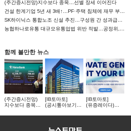
(주간증시전망)지수보다 종목…선별 장세 이어진다
건설 한계기업 5년 새 3배↑…PF·주택 침체에 재무 부담
확대
SK하이닉스 통합노조 신설 추진…구성원 간 성과급
불만 확산
농협하나로유통 대규모유통업법 위반 적발…공정위,
과징금 4억6200만원 부과
함께 볼만한 뉴스
(주간증시전망)
[IB토마토]
[IB토마토]
지수보다 종목…
(공시톺아보기)
(유증레이다)
선별 장세
수주 공시, 왜
툴젠, 조달액
이어진다
바로 매출로
3분의 1 토막…
잡히지 않을까
특허소송
비용부터 챙긴다