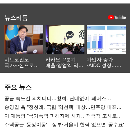
뉴스리듬
비트코인도
카카오, 2분기
가입자 증가
국가자산으로…'
매출·영업익 역대
·AIDC 성장…
보관·평가·처분'
최대…에이전트
SKT 2분기 성장
기준은 숙제
AI 수익화 관건
본궤도
주요 뉴스
공급 속도전 외치더니…황희, 난데없이 '폐버스
리모델링' 제안
송영길 측 "정청래, 국힘 '역선택' 대상…민주당 대표로
총선 지휘 못해"
이 대통령 "국가폭력 피해자에 사과…적극적 조사로
진실 밝혀야"
주택공급 '동상이몽'…정부·서울시 협력 없으면 '공수표'