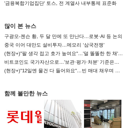
'금융복합기업집단' 토스, 전 계열사 내부통제 표준화
많이 본 뉴스
구광모-젠슨 황, 두 달 만에 또 만난다…로봇·AI 등 논의
중국 이어 대만도 설비투자…메모리 ‘삼국전쟁’
(현장+)"팔 생각 접고 호가 높여요"…'덜 똘똘한 한 채'
20억 키맞추기
비트코인도 국가자산으로…'보관·평가·처분' 기준은
숙제
(현장+)"12일엔 물건 다 들어와요"…빈 매대 채우며 문
연 홈플러스
함께 볼만한 뉴스