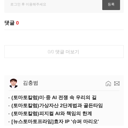
댓글
0
0/0
댓글 더보기
김충범
(토마토칼럼)미·중 AI 전쟁 속 우리의 길
(토마토칼럼)가상자산 2단계법과 골든타임
(토마토칼럼)피지컬 AI와 책임의 한계
[뉴스토마토프라임]효자 IP '슈퍼 마리오'