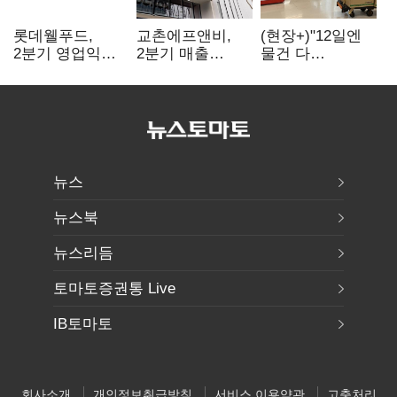
롯데웰푸드,
교촌에프앤비,
(현장+)"12일엔
2분기 영업익
2분기 매출
물건 다
89%↑…해외
1323억원…
들어와요"…빈
사업이 실적 견인
전년보다 4.9%↑
매대 채우며 문
연 홈플러스
뉴스
뉴스북
뉴스리듬
토마토증권통 Live
IB토마토
회사소개
개인정보취급방침
서비스 이용약관
고충처리