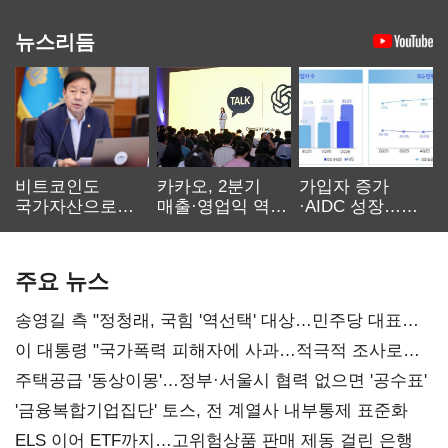
뉴스리듬
비트코인도
카카오, 2분기
가입자 증가
국가자산으로…'
매출·영업익 역대
·AIDC 성장…
보관·평가·처분'
최대…에이전트
SKT 2분기 성장
기준은 숙제
AI 수익화 관건
본궤도
주요 뉴스
송영길 측 "정청래, 국힘 '역선택' 대상…민주당 대표로
총선 지휘 못해"
이 대통령 "국가폭력 피해자에 사과…적극적 조사로
진실 밝혀야"
주택공급 '동상이몽'…정부·서울시 협력 없으면 '공수표'
'금융복합기업집단' 토스, 전 계열사 내부통제 표준화
ELS 이어 ETF까지…고위험상품 판매 제동 걸린 은행