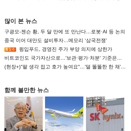
많이 본 뉴스
구광모-젠슨 황, 두 달 만에 또 만난다…로봇·AI 등 논의
중국 이어 대만도 설비투자…메모리 ‘삼국전쟁’
윙입푸드, 경영진 주가 부양 의지에 상한가
비트코인도 국가자산으로…'보관·평가·처분' 기준은
숙제
(현장+)"팔 생각 접고 호가 높여요"…'덜 똘똘한 한 채'
20억 키맞추기
함께 볼만한 뉴스