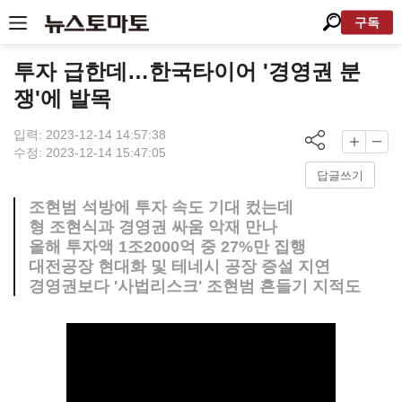
구독
투자 급한데…한국타이어 '경영권 분
쟁'에 발목
입력: 2023-12-14 14:57:38
수정: 2023-12-14 15:47:05
답글쓰기
조현범 석방에 투자 속도 기대 컸는데
형 조현식과 경영권 싸움 악재 만나
올해 투자액 1조2000억 중 27%만 집행
대전공장 현대화 및 테네시 공장 증설 지연
경영권보다 '사법리스크' 조현범 흔들기 지적도