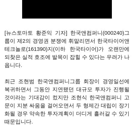
[뉴스토마토 황준익 기자]
한국앤컴퍼니(000240)
그
룹이 제2의 경영권 분쟁에 휘말리면서
한국타이어앤
테크놀로(161390)
지(이하 한국타이어)가 오랜만에
되찾은 실적 호조에 발목이 잡힐 수 있다는 우려가 나
옵니다.
최근 조현범 한국앤컴퍼니그룹 회장이 경영일선에
복귀하면서 그동안 지연됐던 대규모 투자가 진행될
것이라는 기대감이 컸지만 조현식 한국앤컴퍼니 고
문이 지분 싸움을 걸어오면서 두 형제간 대립이 장기
화될 경우 약속한 투자계획이 더디게 흘러갈 수 있기
때문입니다.