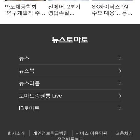
반도체공학회
진에어, 2분기
SK하이닉스 “AI
“연구개발직 주
영업손실
수요 대응”…용인
52시간제
731억…유가
·청주 팹에 54조
개선해야”
상승 여파
투자
뉴스
뉴스북
뉴스리듬
토마토증권통 Live
IB토마토
회사소개
개인정보취급방침
서비스 이용약관
고충처리
정정반론보도