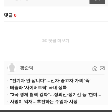
댓글
0
0/0
댓글 더보기
황준익
"전기차 안 삽니다"…신차·중고차 가격 '뚝'
테슬라 '사이버트럭' 국내 상륙
"3국 경제 협력 강화"…정의선·정기선 등 '한미일 경제대화' 참석
사방이 악재…후진하는 수입차 시장