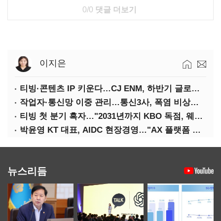
0/0
댓글 더보기
이지은
티빙·콘텐츠 IP 키운다…CJ ENM, 하반기 글로벌 확장 가속
작업자·통신망 이중 관리…통신3사, 폭염 비상대응 돌입
티빙 첫 분기 흑자…"2031년까지 KBO 독점, 웨이브 합병도 속도"
박윤영 KT 대표, AIDC 현장경영…"AX 플랫폼 핵심 인프라로 키운다"
뉴스리듬