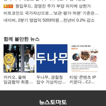
윙입푸드, 경영진 주가 부양 의지에 상한가
비트코인도 국가자산으로…'보관·평가·처분' 기준은
숙제
네이버, 2분기 영업익 5203억원…전년비 0.2% 감소
함께 볼만한 뉴스
카카오, 올해
두나무, 경찰청
티빙·콘텐츠 IP
임금협약 최종
압수 가상자산
키운다…CJ
타결…연봉 6.3%
보관 맡는다…
ENM, 하반기
인상·격려금
커스터디 사업
글로벌 확장 가속
300만원
최종 낙찰