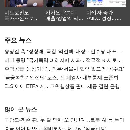
비트코인도
카카오, 2분기
가입자 증가
국가자산으로…'
매출·영업익 역대
·AIDC 성장…
보관·평가·처분'
최대…에이전트
SKT 2분기 성장
기준은 숙제
AI 수익화 관건
본궤도
주요 뉴스
송영길 측 "정청래, 국힘 '역선택' 대상…민주당 대표로
총선 지휘 못해"
이 대통령 "국가폭력 피해자에 사과…적극적 조사로
진실 밝혀야"
주택공급 '동상이몽'…정부·서울시 협력 없으면 '공수표'
'금융복합기업집단' 토스, 전 계열사 내부통제 표준화
ELS 이어 ETF까지…고위험상품 판매 제동 걸린 은행
많이 본 뉴스
구광모-젠슨 황, 두 달 만에 또 만난다…로봇·AI 등 논의
중국 이어 대만도 설비투자…메모리 ‘삼국전쟁’