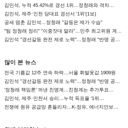
김민석, 누적 45.42%로 경선 1위…정청래와 격차
0.86%p(2보)
김민석, 제주·인천 당대표 경선서 '1위'(1보)
공세 멈춘 김민석…정청래 "갈등은 제가 수습"
"팀 정청래 정리" "이중잣대 말라"…민주 최고위원 계파
다툼 격화
김민석 "경선갈등 완전 제로 노력"…정청래 "반명 공세
사과부터"
많이 본 뉴스
전국 기름값 12주 연속 하락…서울 휘발윳값 1909원
김민석 "경선갈등 완전 제로 노력"…정청래 "반명 공세
사과부터"
'정청래 책임론' 꺼낸 친명계…친청계는 추가투표
때리기
김민석, 제주·인천서 승리…누적 득표율 '1위
탈환'(종합)
전쟁에 원유 공급망 흔들리자…K-정유, 에너지안보
핵심으로 재부상