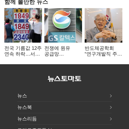
함께 볼만한 뉴스
전국 기름값 12주
전쟁에 원유
반도체공학회
연속 하락…서울
공급망
“연구개발직 주
휘발윳값 1909원
흔들리자…K-
52시간제
정유, 에너지안보
개선해야”
핵심으로 재부상
뉴스
뉴스북
뉴스리듬