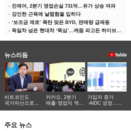
진에어, 2분기 영업손실 731억…유가 상승 여파
강인한 근육에 날렵함을 입히다
‘보조금 제로’ 폭탄 맞은 BYD, 판매량 급제동
독일차 넘은 현대차 ‘뚝심’…캐즘 파고든 하이브리드 역전극
뉴스리듬
비트코인도
카카오, 2분기
가입자 증가
국가자산으로…'
매출·영업익 역대
·AIDC 성장…
보관·평가·처분'
최대…에이전트
SKT 2분기 성장
기준은 숙제
AI 수익화 관건
본궤도
주요 뉴스