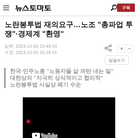
구독
노란봉투법 재의요구…노조 "총파업 투
쟁"·경제계 "환영"
입력: 2023-12-01 13:49:33
수정: 2023-12-01 15:18:15
답글쓰기
한국·민주노총 "노동자들 삶 파탄 내는 일"
대한상의 "지극히 상식적이고 합리적"
노란봉투법 사실상 폐기 수순