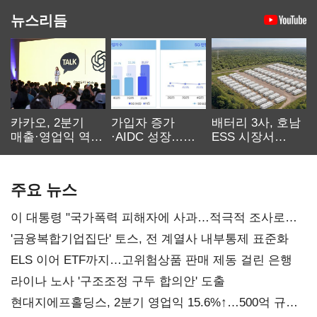
뉴스리듬
카카오, 2분기
가입자 증가
배터리 3사, 호남
매출·영업익 역대
·AIDC 성장…
ESS 시장서
최대…에이전트
SKT 2분기 성장
‘격돌’
AI 수익화 관건
본궤도
주요 뉴스
이 대통령 "국가폭력 피해자에 사과…적극적 조사로
진실 밝혀야"
'금융복합기업집단' 토스, 전 계열사 내부통제 표준화
ELS 이어 ETF까지…고위험상품 판매 제동 걸린 은행
라이나 노사 '구조조정 구두 합의안' 도출
현대지에프홀딩스, 2분기 영업익 15.6%↑…500억 규모