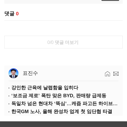
댓글
0
0/0
댓글 더보기
표진수
강인한 근육에 날렵함을 입히다
‘보조금 제로’ 폭탄 맞은 BYD, 판매량 급제동
독일차 넘은 현대차 ‘뚝심’…캐즘 파고든 하이브리드 역전극
한국GM 노사, 올해 완성차 업계 첫 임단협 타결