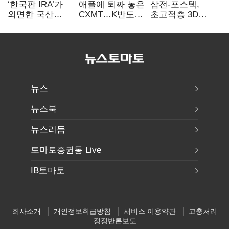
‘한국판 IRA’가
애플에 퇴짜 놓은
삼전-포스텍,
외면한 국산
CXMT…K반도체
초고적층 3D
전기차…
협상력 ‘호재’
낸드 한계 돌파…
실효성에 ‘의문’
성능·전력효율
개선
뉴스
뉴스북
뉴스리듬
토마토증권통 Live
IB토마토
회사소개
개인정보취급방침
서비스 이용약관
고충처리
정정반론보도