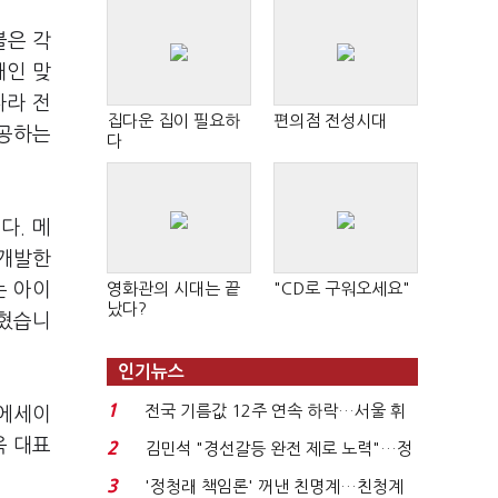
블은 각
개인 맞
나라 전
집다운 집이 필요하
편의점 전성시대
제공하는
다
다. 메
 개발한
는 아이
영화관의 시대는 끝
"CD로 구워오세요"
났다?
밝혔습니
인기뉴스
1
전국 기름값 12주 연속 하락…서울 휘
(에세이
발윳값 1909원...
욱 대표
2
김민석 "경선갈등 완전 제로 노력"…정
청래 "반명 공세 사...
3
'정청래 책임론' 꺼낸 친명계…친청계