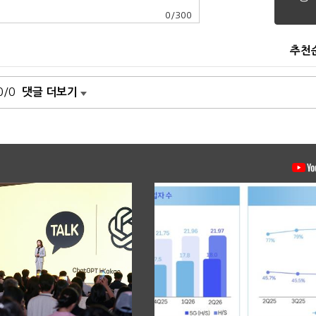
0
/
300
추천
0/0
댓글 더보기