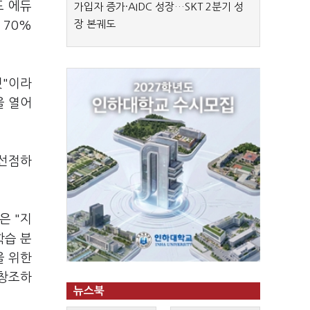
드 에듀
가입자 증가·AIDC 성장…SKT 2분기 성
장 본궤도
 70%
것"이라
을 열어
 선점하
은 "지
학습 분
을 위한
 창조하
뉴스북