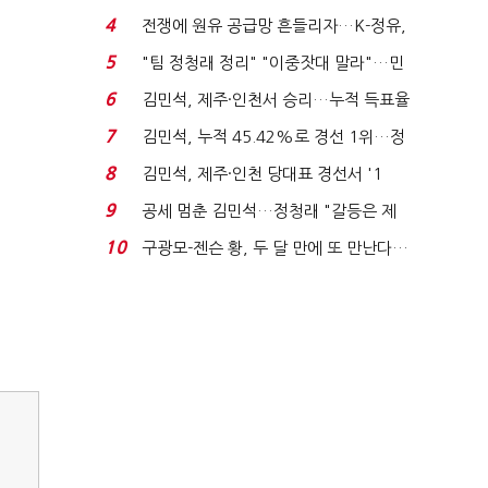
는 추가투표 때리기...
4
전쟁에 원유 공급망 흔들리자…K-정유,
에너지안보 핵심...
5
"팀 정청래 정리" "이중잣대 말라"…민
주 최고위원 계파 다...
6
김민석, 제주·인천서 승리…누적 득표율
'1위 탈환'(종합)...
7
김민석, 누적 45.42%로 경선 1위…정
청래와 격차 0.86%p(...
8
김민석, 제주·인천 당대표 경선서 '1
위'(1보)...
9
공세 멈춘 김민석…정청래 "갈등은 제
가 수습"
10
구광모-젠슨 황, 두 달 만에 또 만난다…
로봇·AI 등 논...