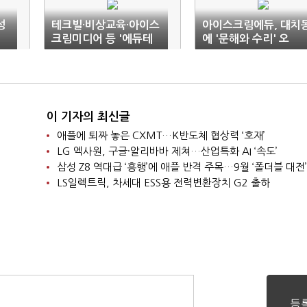
성
테크빌·비상교육·아이스
아이스크림에듀, 대치
크림미디어 등 '에듀테
에 '문해와 수리' 오
크 페어'서 AI기량 뽐내
픈…"학원 시장 진출"
이 기자의 최신글
애플에 퇴짜 놓은 CXMT…K반도체 협상력 ‘호재’
LG 엑사원, 구글·알리바바 제쳐…산업특화 AI ‘속도’
삼성 Z8 역대급 ‘흥행’에 애플 반격 주목…9월 ‘폴더블 대전’
LS일렉트릭, 차세대 ESS용 전력변환장치 G2 출하