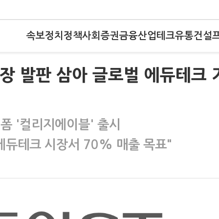
속보
정치
정책
사회
증권
금융
산업
테크
유통
건설
장 발판 삼아 글로벌 에듀테크 
폼 '컬리지에이블' 출시
 에듀테크 시장서 70% 매출 목표"