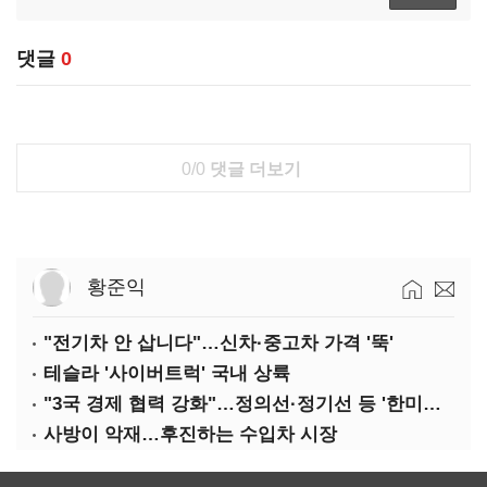
댓글
0
0/0
댓글 더보기
황준익
"전기차 안 삽니다"…신차·중고차 가격 '뚝'
테슬라 '사이버트럭' 국내 상륙
"3국 경제 협력 강화"…정의선·정기선 등 '한미일 경제대화' 참석
사방이 악재…후진하는 수입차 시장