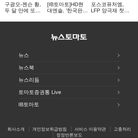
구광모-젠슨 황,
[IB토마토]HD현
포스코퓨처엠,
두 달 만에 또
대엔솔, '한국판
LFP 양극재 첫
만난다…로봇·AI
IRA' 수혜 부상…
대규모 공급…
등 논의
세액공제 선택이
ESS 시장 공략
변수
뉴스
뉴스북
뉴스리듬
토마토증권통 Live
IB토마토
회사소개
개인정보취급방침
서비스 이용약관
고충처리
정정반론보도