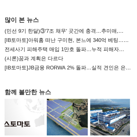
많이 본 뉴스
(민선 9기 한달)③'7조 채무' 곳간에 충격…추미애,
20년만에 '비상재정' 선언 승부수
[IB토마토]아워홈 떠난 구미현, 본느에 340억 베팅…
가족 지배체제 구축
전세사기 피해주택 매입 1만호 돌파…누적 피해자
4만278명
(시론)꿈과 계획은 다르다
[IB토마토]JB금융 RORWA 2% 돌파…실적 견인은 은행
아닌 캐피탈
함께 볼만한 뉴스