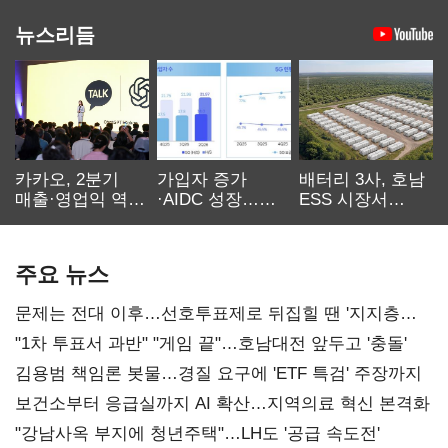
뉴스리듬
카카오, 2분기
가입자 증가
배터리 3사, 호남
매출·영업익 역대
·AIDC 성장…
ESS 시장서
최대…에이전트
SKT 2분기 성장
‘격돌’
AI 수익화 관건
본궤도
주요 뉴스
문제는 전대 이후…선호투표제로 뒤집힐 땐 '지지층
불복'
"1차 투표서 과반" "게임 끝"…호남대전 앞두고 '충돌'
김용범 책임론 봇물…경질 요구에 'ETF 특검' 주장까지
보건소부터 응급실까지 AI 확산…지역의료 혁신 본격화
"강남사옥 부지에 청년주택"…LH도 '공급 속도전'