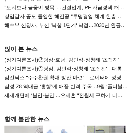
점주 울리는 '상시 할인'
"토지보다 금융이 병목"…건설업계, PF 자금경색 해소
목소리
상임감사 공모 돌입한 해진공 "투명경영 체계 한층
강화"
해수부 신청사, 부산 '북항 1단계' 낙점…2030년 완공
목표
많이 본 뉴스
(정기여론조사)②당심·호남, 김민석-정청래 '초접전'
(정기여론조사)①당심, 김민석·정청래 '초접전'…대통령
지지도 '50% 아래로'(종합)
삼전닉스 “주주환원 확대 방안 마련”…로이터에 성명
보내
삼성 Z8 역대급 ‘흥행’에 애플 반격 주목…9월 ‘폴더블
대전’
세제개편에 ‘불안·불만’…오세훈 "전월세 구하기 더
힘들어질 것"
함께 볼만한 뉴스