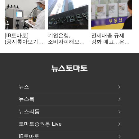
[IB토마토]
기업은행,
전세대출 규제
(공시톺아보기)
소비자피해보상
강화 예고…은행
투자판단 공시,
부실심사·
"혼선 커질 것"
무엇이 '중요한
보이스피싱 공시
경영사항'일까
위반
뉴스
뉴스북
뉴스리듬
토마토증권통 Live
IB토마토