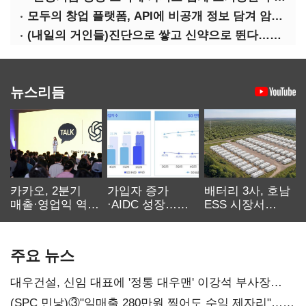
모두의 창업 플랫폼, API에 비공개 정보 담겨 암호키까지 새나갔다
(내일의 거인들)진단으로 쌓고 신약으로 뛴다…세니젠의 대전환
뉴스리듬
카카오, 2분기
가입자 증가
배터리 3사, 호남
매출·영업익 역대
·AIDC 성장…
ESS 시장서
최대…에이전트
SKT 2분기 성장
‘격돌’
AI 수익화 관건
본궤도
주요 뉴스
대우건설, 신임 대표에 '정통 대우맨' 이강석 부사장
내정
(SPC 민낯)③"일매출 280만원 찍어도 수익 제자리"…