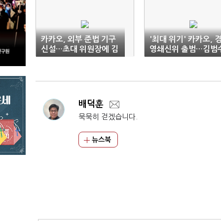
카카오, 외부 준법 기구
'최대 위기' 카카오, 
신설…초대 위원장에 김
영쇄신위 출범…김범수
소영 전 대법관
공동체 쇄신 지휘
배덕훈
묵묵히 걷겠습니다.
뉴스북