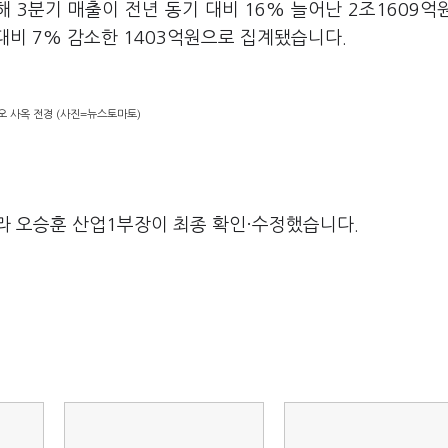
올해
3
분기 매출이 전년 동기 대비
16%
늘어난
2
조
1609
억
 대비
7%
감소한
1403
억원으로 집계됐습니다
.
오 사옥 전경 (사진=뉴스토마토)
라 오승훈 산업1부장이 최종 확인·수정했습니다.