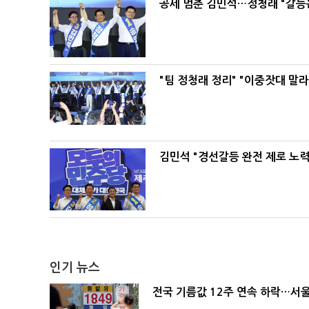
공세 멈춘 김민석…정청래 "갈등
"팀 정청래 정리" "이중잣대 말
김민석 "경선갈등 완전 제로 노력
인기 뉴스
전국 기름값 12주 연속 하락…서울