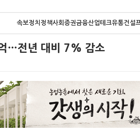
속보
정치
정책
사회
증권
금융
산업
테크
유통
건설
3억…전년 대비 7% 감소