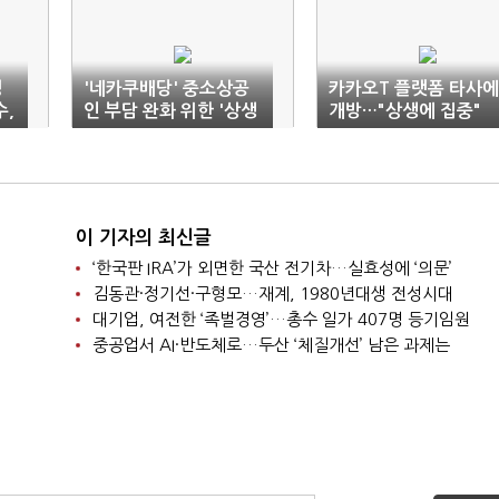
경
'네카쿠배당' 중소상공
카카오T 플랫폼 타사에
,
인 부담 완화 위한 '상생
개방…"상생에 집중"
약속'
이 기자의 최신글
‘한국판 IRA’가 외면한 국산 전기차…실효성에 ‘의문’
김동관·정기선·구형모…재계, 1980년대생 전성시대
대기업, 여전한 ‘족벌경영’…총수 일가 407명 등기임원
중공업서 AI·반도체로…두산 ‘체질개선’ 남은 과제는