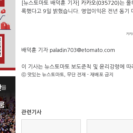
[뉴스토마토 배덕훈 기자]
카카오(035720)
는 
록했다고 9일 밝혔습니다
.
영업이익은 전년 동기
카카
배덕훈 기자 paladin703@etomato.com
이 기사는 뉴스토마토 보도준칙 및 윤리강령에 따
ⓒ 맛있는 뉴스토마토, 무단 전재 - 재배포 금지
관련기사