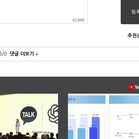
0
/
300
추천
0/0
댓글 더보기