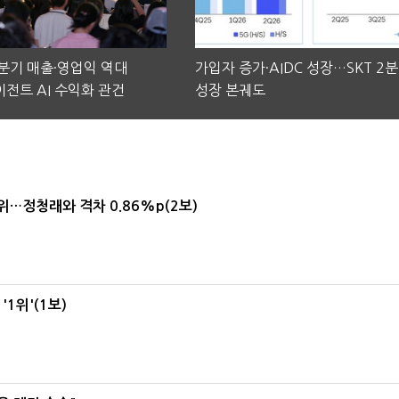
2분기 매출·영업익 역대
가입자 증가·AIDC 성장…SKT 2
전트 AI 수익화 관건
성장 본궤도
1위…정청래와 격차 0.86%p(2보)
1위'(1보)