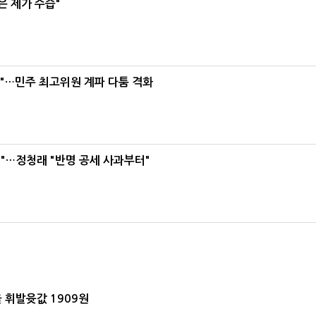
은 제가 수습"
라"…민주 최고위원 계파 다툼 격화
"…정청래 "반명 공세 사과부터"
 휘발윳값 1909원