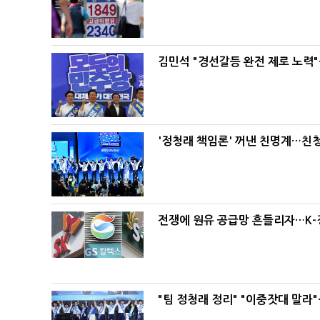
김민석 "경선갈등 완전 제로 노력"
'정청래 책임론' 꺼낸 친명계…친
전쟁에 원유 공급망 흔들리자…K-
"팀 정청래 정리" "이중잣대 말라