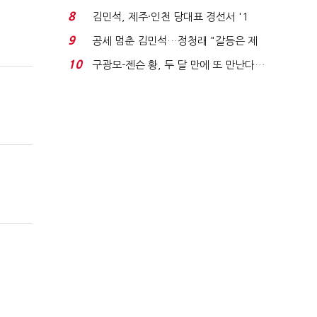
청래와 격차 0.86%p(...
8
김민석, 제주·인천 당대표 경선서 '1
위'(1보)...
9
공세 멈춘 김민석…정청래 "갈등은 제
가 수습"
10
구광모-젠슨 황, 두 달 만에 또 만난다…
로봇·AI 등 논...