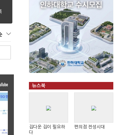
순
뉴스북
집다운 집이 필요하
편의점 전성시대
다