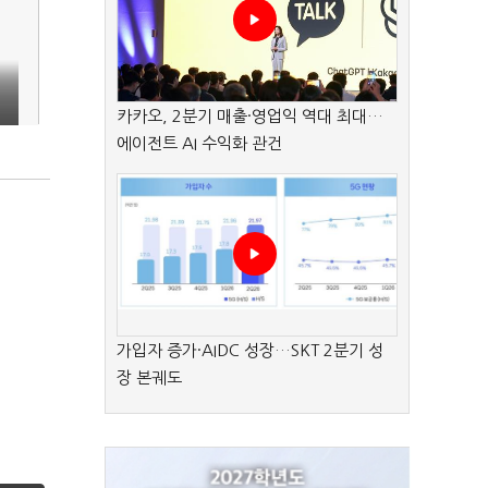
카카오, 2분기 매출·영업익 역대 최대…
에이전트 AI 수익화 관건
가입자 증가·AIDC 성장…SKT 2분기 성
장 본궤도