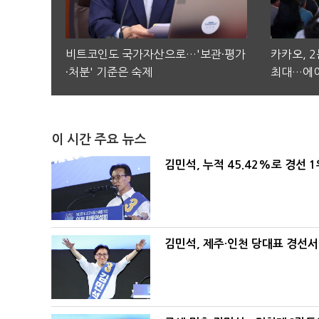
비트코인도 국가자산으로…'보관·평가
카카오, 
·처분' 기준은 숙제
최대…에이
이 시간 주요 뉴스
김민석, 누적 45.42%로 경선 
김민석, 제주·인천 당대표 경선서 '