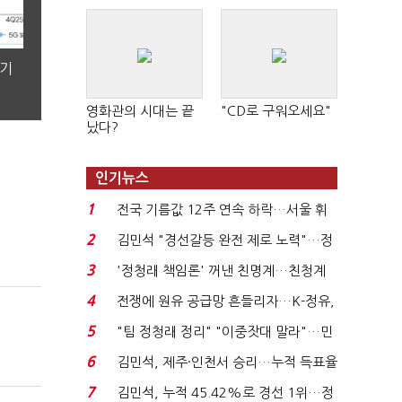
분기
영화관의 시대는 끝
"CD로 구워오세요"
났다?
인기뉴스
1
전국 기름값 12주 연속 하락…서울 휘
발윳값 1909원...
2
김민석 "경선갈등 완전 제로 노력"…정
청래 "반명 공세 사...
3
'정청래 책임론' 꺼낸 친명계…친청계
는 추가투표 때리기...
4
전쟁에 원유 공급망 흔들리자…K-정유,
에너지안보 핵심...
5
"팀 정청래 정리" "이중잣대 말라"…민
주 최고위원 계파 다...
6
김민석, 제주·인천서 승리…누적 득표율
'1위 탈환'(종합)...
7
김민석, 누적 45.42%로 경선 1위…정