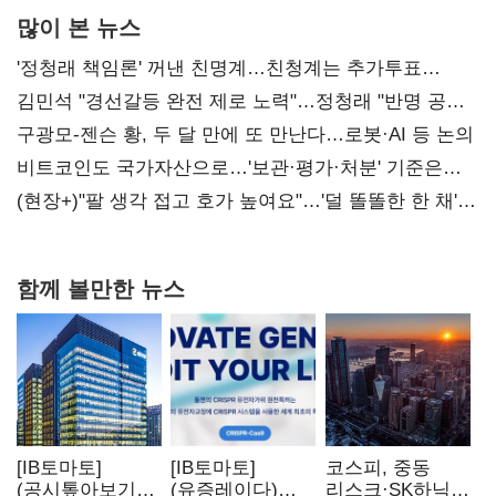
많이 본 뉴스
'정청래 책임론' 꺼낸 친명계…친청계는 추가투표
때리기
김민석 "경선갈등 완전 제로 노력"…정청래 "반명 공세
사과부터"
구광모-젠슨 황, 두 달 만에 또 만난다…로봇·AI 등 논의
비트코인도 국가자산으로…'보관·평가·처분' 기준은
숙제
(현장+)"팔 생각 접고 호가 높여요"…'덜 똘똘한 한 채'
20억 키맞추기
함께 볼만한 뉴스
[IB토마토]
[IB토마토]
코스피, 중동
(공시톺아보기)
(유증레이다)
리스크·SK하닉