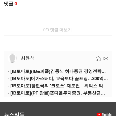
댓글
0
0/0
댓글 더보기
최윤석
[IB토마토](IB&피플)김동식 하나증권 경영전략본부장
[IB토마토]메가스터디, 교육보다 골프장…300억 대여 뒤 보증 리스크
[IB토마토]장현국의 '크로쓰' 재도전…위믹스 악몽 지울 수 있나
[IB토마토](PF 잔불)③다올투자증권, 부동산금융 줄였지만 정상화는 진행형
뉴스리듬