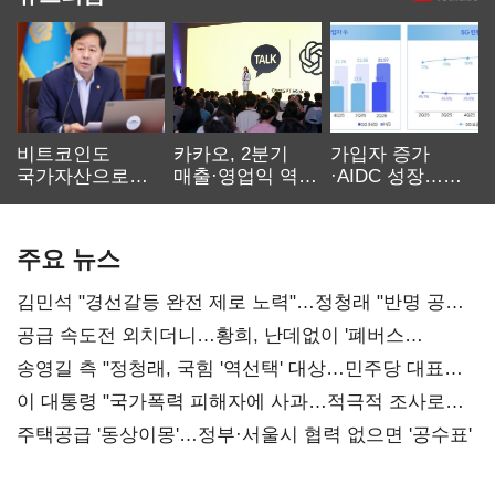
비트코인도
카카오, 2분기
가입자 증가
국가자산으로…'
매출·영업익 역대
·AIDC 성장…
보관·평가·처분'
최대…에이전트
SKT 2분기 성장
기준은 숙제
AI 수익화 관건
본궤도
주요 뉴스
김민석 "경선갈등 완전 제로 노력"…정청래 "반명 공세
사과부터"
공급 속도전 외치더니…황희, 난데없이 '폐버스
리모델링' 제안
송영길 측 "정청래, 국힘 '역선택' 대상…민주당 대표로
총선 지휘 못해"
이 대통령 "국가폭력 피해자에 사과…적극적 조사로
진실 밝혀야"
주택공급 '동상이몽'…정부·서울시 협력 없으면 '공수표'