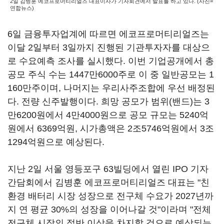
2일 김병훈 에코프로머티리얼즈 대표이사가 기자회견에서 발표를 하고 있다. (사진=
연합뉴스)
6일 금융투자업계에 따르면 에코프로머티리얼즈는
이달 2일부터 3일까지 진행된 기관투자자를 대상으
로 수요예측 조사를 실시했다. 이번 기업공개에서 총
공모 주식 수는 1447만6000주로 이 중 일반공모는 1
160만주이며, 나머지는 우리사주조합에 우선 배정된
다. 전량 신주발행이다. 희망 공모가 범위(밴드)는 3
만6200원에서 4만4000원으로 공모 규모는 5240억
원에서 6369억원, 시가총액은 2조5746억원에서 3조
1294억원으로 예상된다.
지난 2일 서울 영등포구 63빌딩에서 열린 IPO 기자
간담회에서 김병훈 에코프로머티리얼즈 대표는 "친
환경 배터리 시장 성장으로 전구체 수요가 2027년까
지 연 평균 30%의 성장을 이어나갈 것"이라며 "전체
전구체 시장의 절반 이상을 차지할 것으로 예상되는