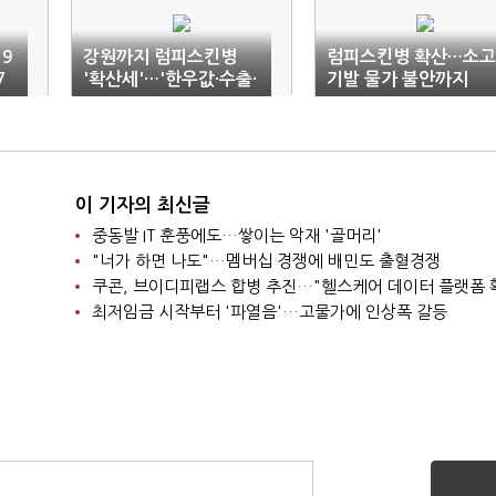
29
강원까지 럼피스킨병
럼피스킨병 확산…소고
7
'확산세'…'한우값·수출·
기발 물가 불안까지
행사' 불안감
이 기자의 최신글
중동발 IT 훈풍에도…쌓이는 악재 '골머리'
"너가 하면 나도"…멤버십 경쟁에 배민도 출혈경쟁
쿠콘, 브이디피랩스 합병 추진…"헬스케어 데이터 플랫폼 
최저임금 시작부터 '파열음'…고물가에 인상폭 갈등