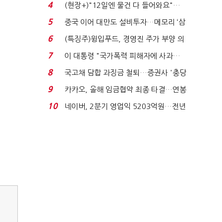
요"…'덜 똘똘한 한 채' 20...
4
(현장+)"12일엔 물건 다 들어와요"…
빈 매대 채우며 문 연 ...
5
중국 이어 대만도 설비투자…메모리 ‘삼
국전쟁’
6
(특징주)윙입푸드, 경영진 주가 부양 의
지에 상한가...
7
이 대통령 "국가폭력 피해자에 사과…
적극적 조사로 진...
8
국고채 담합 과징금 철퇴…증권사 '충당
금 폭탄' 우려...
9
카카오, 올해 임금협약 최종 타결…연봉
6.3% 인상·격려...
10
네이버, 2분기 영업익 5203억원…전년
비 0.2% 감소...