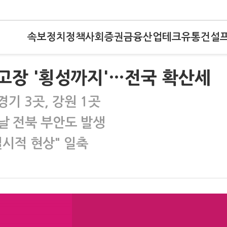
속보
정치
정책
사회
증권
금융
산업
테크
유통
건설
 고장 '횡성까지'…전국 확산세
경기 3곳, 강원 1곳
날 전북 부안도 발생
일시적 현상" 일축