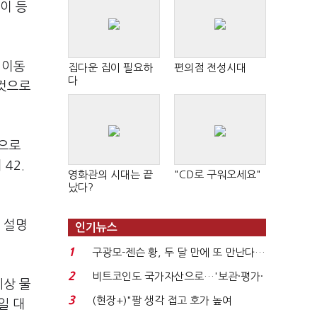
이 등
 이동
집다운 집이 필요하
편의점 전성시대
다
 것으로
원으로
42.
영화관의 시대는 끝
"CD로 구워오세요"
났다?
는 설명
인기뉴스
1
구광모-젠슨 황, 두 달 만에 또 만난다…
로봇·AI 등 논...
2
비트코인도 국가자산으로…'보관·평가·
예상 물
처분' 기준은 ...
3
(현장+)"팔 생각 접고 호가 높여
일 대