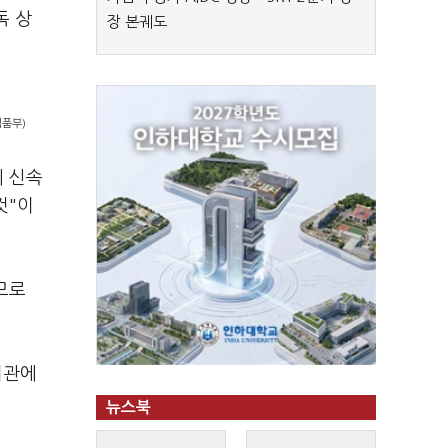
독 상
장 본궤도
식품부)
 신속
것"이
므로
기관에
뉴스북