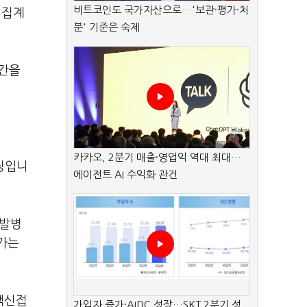
비트코인도 국가자산으로…'보관·평가·처
 집계
분' 기준은 숙제
시간을
카카오, 2분기 매출·영업익 역대 최대…
징입니
에이전트 AI 수익화 관건
 발병
가는
백신접
가입자 증가·AIDC 성장…SKT 2분기 성