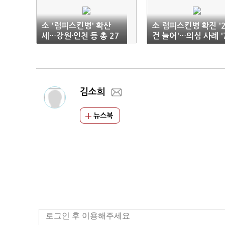
소 '럼피스킨병' 확산
소 럼피스킨병 확진 '
세…강원·인천 등 총 27
건 늘어'…의심 사례 '
건
건 검사 중'
김소희
뉴스북