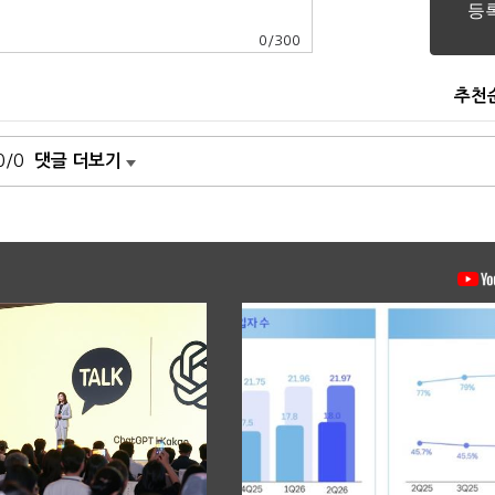
0
/
300
추천
0/0
댓글 더보기