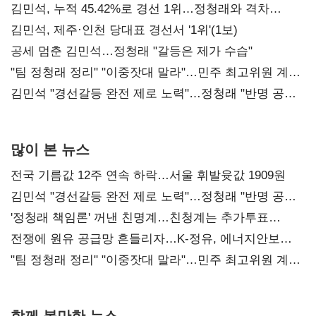
김민석, 누적 45.42%로 경선 1위…정청래와 격차
0.86%p(2보)
김민석, 제주·인천 당대표 경선서 '1위'(1보)
공세 멈춘 김민석…정청래 "갈등은 제가 수습"
"팀 정청래 정리" "이중잣대 말라"…민주 최고위원 계파
다툼 격화
김민석 "경선갈등 완전 제로 노력"…정청래 "반명 공세
사과부터"
많이 본 뉴스
전국 기름값 12주 연속 하락…서울 휘발윳값 1909원
김민석 "경선갈등 완전 제로 노력"…정청래 "반명 공세
사과부터"
'정청래 책임론' 꺼낸 친명계…친청계는 추가투표
때리기
전쟁에 원유 공급망 흔들리자…K-정유, 에너지안보
핵심으로 재부상
"팀 정청래 정리" "이중잣대 말라"…민주 최고위원 계파
다툼 격화
함께 볼만한 뉴스