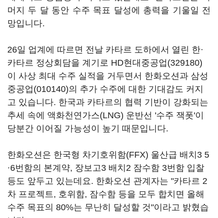
머지 두 달 동안 수주 목표 달성에 총력을 기울일 전
망입니다.
26일 업계에 따르면 전날 카타르 도하에서 열린 한·
카타르 정상회담을 계기로
HD현대중공업(329180)
이 사상 최대 수주 실적을 거두면서 한화오션과
삼성
중공업(010140)
의 추가 수주에 대한 기대감도 커지
고 있습니다. 한국과 카타르의 협력 기반이 강화되는
추세 속에 액화천연가스(LNG) 운반선 '수주 잭폿'이
당분간 이어질 가능성이 높기 때문입니다.
한화오션은 한국형 차기호위함(FFX) 울산급 배치3 5
·6번함의 본계약, 장보고3 배치2 잠수함 3번함 입찰
등도 앞두고 있는데요. 한화오션 관계자는 "카타르 2
차 프로젝트, 호위함, 잠수함 등을 모두 합치면 올해
수주 목표의 80%는 무난히 달성할 것"이라고 밝혔습