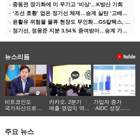
중동전 장기화에 미 무기고 ‘비상’…K방산 기회
‘조선 호황’ 업은 정기선 체제…승계 실탄 ‘고배당’ 주목
윤활유 위험물 물류 현장도 무인화…GS칼텍스, 디지털 전환 가속
정기선, 정몽준 지분 3.54％ 증여받아…승계 가속화
뉴스리듬
비트코인도
카카오, 2분기
가입자 증가
국가자산으로…'
매출·영업익 역대
·AIDC 성장…
보관·평가·처분'
최대…에이전트
SKT 2분기 성장
기준은 숙제
AI 수익화 관건
본궤도
주요 뉴스