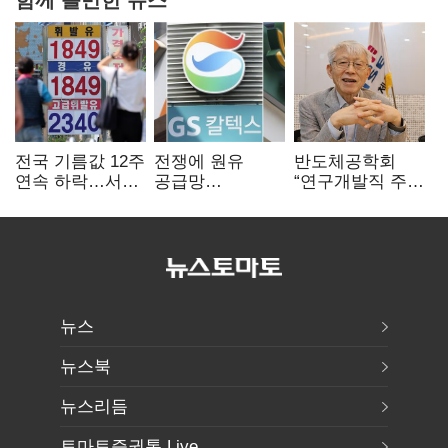
전국 기름값 12주
전쟁에 원유
반도체공학회
연속 하락…서울
공급망
“연구개발직 주
휘발윳값 1909원
흔들리자…K-
52시간제
정유, 에너지안보
개선해야”
핵심으로 재부상
뉴스
뉴스북
뉴스리듬
토마토증권통 Live