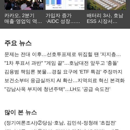
카카오, 2분기
가입자 증가
배터리 3사, 호남
매출·영업익 역대
·AIDC 성장…
ESS 시장서
최대…에이전트
SKT 2분기 성장
‘격돌’
AI 수익화 관건
본궤도
주요 뉴스
문제는 전대 이후…선호투표제로 뒤집힐 땐 '지지층
불복'
"1차 투표서 과반" "게임 끝"…호남대전 앞두고 '충돌'
김용범 책임론 봇물…경질 요구에 'ETF 특검' 주장까지
보건소부터 응급실까지 AI 확산…지역의료 혁신 본격화
"강남사옥 부지에 청년주택"…LH도 '공급 속도전'
많이 본 뉴스
(정기여론조사)②당심·호남, 김민석-정청래 '초접전'