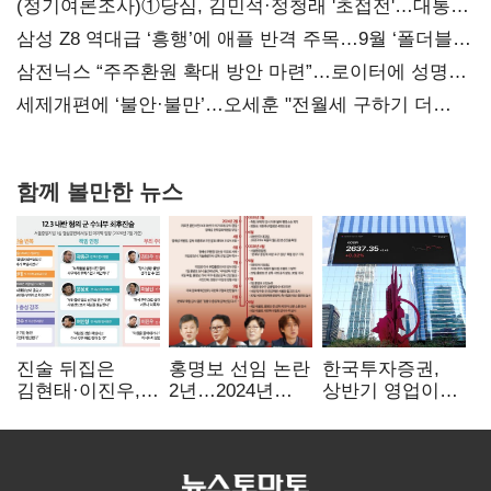
(정기여론조사)①당심, 김민석·정청래 '초접전'…대통령
지지도 '50% 아래로'(종합)
삼성 Z8 역대급 ‘흥행’에 애플 반격 주목…9월 ‘폴더블
대전’
삼전닉스 “주주환원 확대 방안 마련”…로이터에 성명
보내
세제개편에 ‘불안·불만’…오세훈 "전월세 구하기 더
힘들어질 것"
함께 볼만한 뉴스
진술 뒤집은
홍명보 선임 논란
한국투자증권,
김현태·이진우,
2년…2024년
상반기 영업이익
박안수는 "국가에
파동부터 소환·
2조1701억 원…
헌신"…법정서
압색까지
전년비 89.1%↑
드러난 군
수뇌부의 민낯