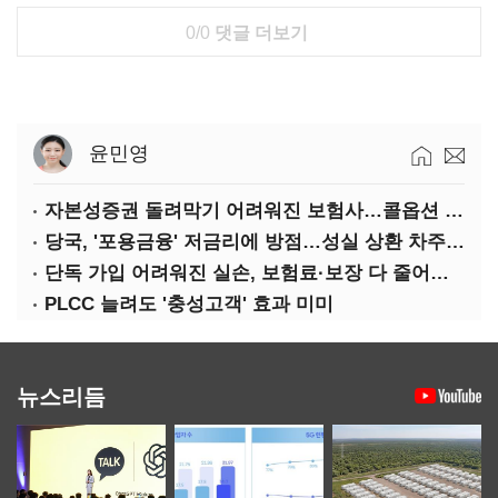
0/0
댓글 더보기
윤민영
자본성증권 돌려막기 어려워진 보험사…콜옵션 부담 급증
당국, '포용금융' 저금리에 방점…성실 상환 차주는 '역차별'
단독 가입 어려워진 실손, 보험료·보장 다 줄어든 5세대는?
PLCC 늘려도 '충성고객' 효과 미미
뉴스리듬