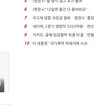
5
(현장+)"팔 생각 접고 호가 높여
요"…'덜 똘똘한 한 채' 20...
6
(현장+)"12일엔 물건 다 들어와요"…
빈 매대 채우며 문 연 ...
7
국고채 담합 과징금 철퇴…증권사 '충당
금 폭탄' 우려...
8
네이버, 2분기 영업익 5203억원…전년
비 0.2% 감소...
9
카카오, 올해 임금협약 최종 타결…연봉
6.3% 인상·격려...
10
이 대통령 "국가폭력 피해자에 사과…
적극적 조사로 진...
밀