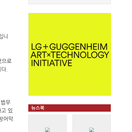
입니
것으로
다.
 법무
뉴스북
하고 있
 방어막