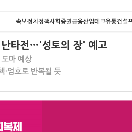
속보
정치
정책
사회
증권
금융
산업
테크
유통
건설
난타전…'성토의 장' 예고
 도마 예상
탄핵·엄호로 반복될 듯