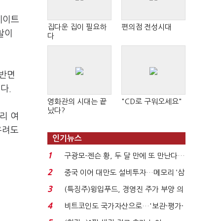
게이트
집다운 집이 필요하
편의점 전성시대
찰이
다
 반면
다.
영화관의 시대는 끝
"CD로 구워오세요"
났다?
리 여
우려도
인기뉴스
1
구광모-젠슨 황, 두 달 만에 또 만난다…
로봇·AI 등 논...
2
중국 이어 대만도 설비투자…메모리 ‘삼
국전쟁’
3
(특징주)윙입푸드, 경영진 주가 부양 의
지에 상한가...
4
비트코인도 국가자산으로…'보관·평가·
처분' 기준은 ...