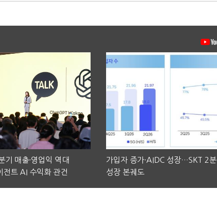
2분기 매출·영업익 역대
가입자 증가·AIDC 성장…SKT 2
전트 AI 수익화 관건
성장 본궤도