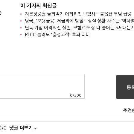
이 기자의 최신글
윤
자본성증권 돌려막기 어려워진 보험사…콜옵션 부담 급증
당국, '포용금융' 저금리에 방점…성실 상환 차주는 '역차별
단독 가입 어려워진 실손, 보험료·보장 다 줄어든 5세대는?
PLCC 늘려도 '충성고객' 효과 미미
0
/
300
추천
0/0
댓글 더보기