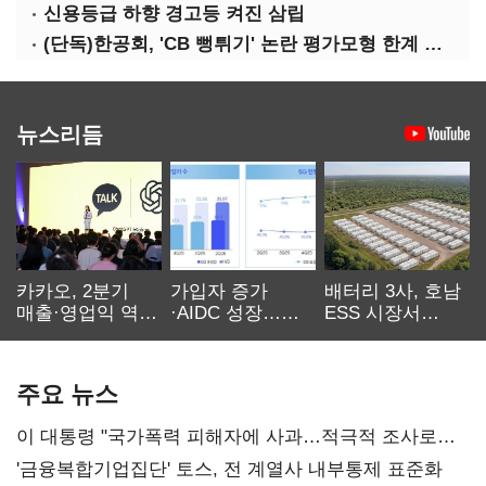
신용등급 하향 경고등 켜진 삼립
(단독)한공회, 'CB 뻥튀기' 논란 평가모형 한계 인정…당국 방관 속 장부 왜곡 수두룩
뉴스리듬
카카오, 2분기
가입자 증가
배터리 3사, 호남
매출·영업익 역대
·AIDC 성장…
ESS 시장서
최대…에이전트
SKT 2분기 성장
‘격돌’
AI 수익화 관건
본궤도
주요 뉴스
이 대통령 "국가폭력 피해자에 사과…적극적 조사로
진실 밝혀야"
'금융복합기업집단' 토스, 전 계열사 내부통제 표준화