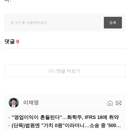
댓글
0
0/0
댓글 더보기
이재영
"영업이익이 흔들린다"…화학주, IFRS 18에 취약
(단독)법원엔 "가치 0원"이라더니…소송 중 '500원 유증' 강행한 라인게임즈