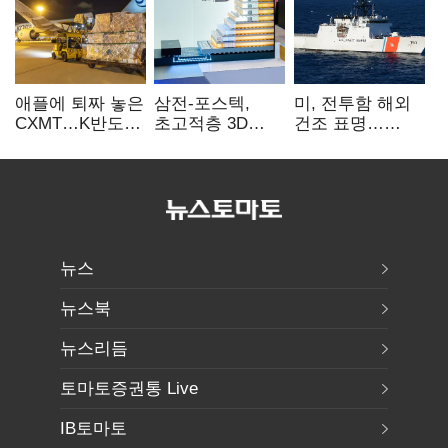
애플에 퇴짜 놓은
삼전-포스텍,
미, 전투함 해외
CXMT…K반도체
초고적층 3D
건조 표명…
협상력 ‘호재’
낸드 한계 돌파…
K조선 수주
성능·전력효율
‘청신호’
개선
뉴스
뉴스북
뉴스리듬
토마토증권통 Live
IB토마토