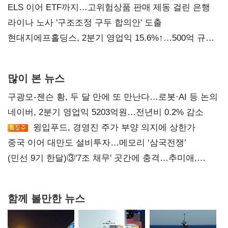
ELS 이어 ETF까지…고위험상품 판매 제동 걸린 은행
라이나 노사 '구조조정 구두 합의안' 도출
현대지에프홀딩스, 2분기 영업익 15.6%↑…500억 규모
자사주 매입
많이 본 뉴스
구광모-젠슨 황, 두 달 만에 또 만난다…로봇·AI 등 논의
네이버, 2분기 영업익 5203억원…전년비 0.2% 감소
윙입푸드, 경영진 주가 부양 의지에 상한가
중국 이어 대만도 설비투자…메모리 ‘삼국전쟁’
(민선 9기 한달)③'7조 채무' 곳간에 충격…추미애,
20년만에 '비상재정' 선언 승부수
함께 볼만한 뉴스