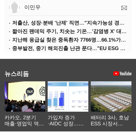
이민우
저출산, 성장·분배 '난제' 직면…"지속가능성 경고등"
짧아진 팬데믹 주기, 치솟는 기온…'감염병 X' 대비해야
지난해 응급실 찾은 중독환자 7766명…66.1%가 '의도적 중독'
중부발전, 중기 해외진출 난관 푼다…"EU ESG 실사 공동 대응"
뉴스리듬
카카오, 2분기
가입자 증가
배터리 3사, 호남
매출·영업익 역대
·AIDC 성장…
ESS 시장서
최대…에이전트
SKT 2분기 성장
‘격돌’
AI 수익화 관건
본궤도