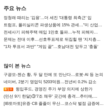
주요 뉴스
정청래 때리는 '김용'…더 세진 '대통령 최측근' 입
트럼프, 폴리실리콘 파생상품에 15% 관세…"미 산업
재건"
전세사기 피해주택 매입 1만호 돌파…누적 피해자
4만278명
문제는 전대 이후…선호투표제로 뒤집힐 땐 '지지층
불복'
"1차 투표서 과반" "게임 끝"…호남대전 앞두고 '충돌'
많이 본 뉴스
구광모-젠슨 황, 두 달 만에 또 만난다…로봇·AI 등 논의
네이버, 2분기 영업익 5203억원…전년비 0.2% 감소
윙입푸드, 경영진 주가 부양 의지에 상한가
(민선 9기 한달)③'7조 채무' 곳간에 충격…추미애,
20년만에 '비상재정' 선언 승부수
[IB토마토]유증·CB 줄줄이 무산…코스닥 벌점 급증에