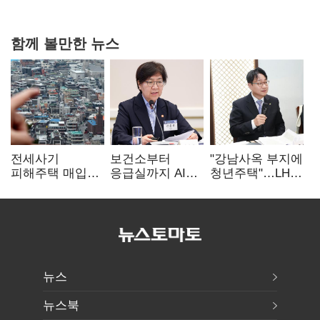
상폐 압박
함께 볼만한 뉴스
전세사기
보건소부터
"강남사옥 부지에
피해주택 매입
응급실까지 AI
청년주택"…LH도
1만호 돌파…
확산…지역의료
'공급 속도전'
누적 피해자
혁신 본격화
4만278명
뉴스
뉴스북