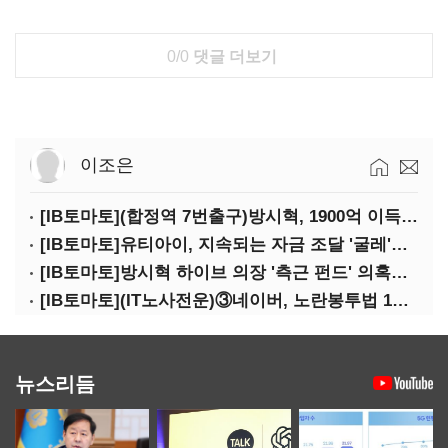
0/0
댓글 더보기
이조은
[IB토마토](합정역 7번출구)방시혁, 1900억 이득 논란…하이브 상장 진실은?
[IB토마토]유티아이, 지속되는 자금 조달 '굴레'…부채 리스크 고조
[IB토마토]방시혁 하이브 의장 '측근 펀드' 의혹…실상은 해외 투자 무산
[IB토마토](IT노사전운)③네이버, 노란봉투법 1호 되나…관건은 '진짜 주인'
뉴스리듬