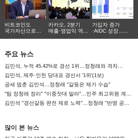
비트코인도
카카오, 2분기
가입자 증가
국가자산으로…'
매출·영업익 역대
·AIDC 성장…
보관·평가·처분'
최대…에이전트
SKT 2분기 성장
기준은 숙제
AI 수익화 관건
본궤도
주요 뉴스
김민석, 누적 45.42%로 경선 1위…정청래와 격차
0.86%p(2보)
김민석, 제주·인천 당대표 경선서 '1위'(1보)
공세 멈춘 김민석…정청래 "갈등은 제가 수습"
"팀 정청래 정리" "이중잣대 말라"…민주 최고위원 계파
다툼 격화
김민석 "경선갈등 완전 제로 노력"…정청래 "반명 공세
사과부터"
많이 본 뉴스