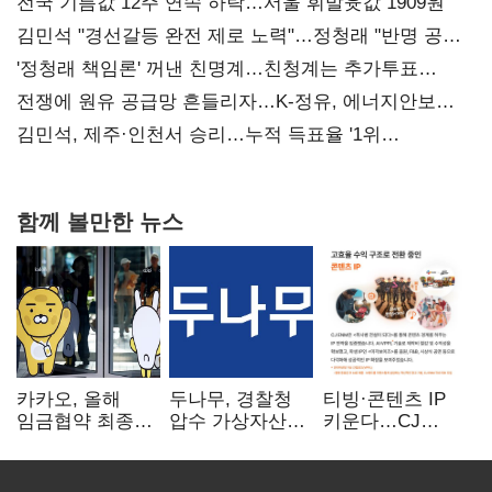
전국 기름값 12주 연속 하락…서울 휘발윳값 1909원
김민석 "경선갈등 완전 제로 노력"…정청래 "반명 공세
사과부터"
'정청래 책임론' 꺼낸 친명계…친청계는 추가투표
때리기
전쟁에 원유 공급망 흔들리자…K-정유, 에너지안보
핵심으로 재부상
김민석, 제주·인천서 승리…누적 득표율 '1위
탈환'(종합)
함께 볼만한 뉴스
카카오, 올해
두나무, 경찰청
티빙·콘텐츠 IP
임금협약 최종
압수 가상자산
키운다…CJ
타결…연봉 6.3%
보관 맡는다…
ENM, 하반기
인상·격려금
커스터디 사업
글로벌 확장 가속
300만원
최종 낙찰