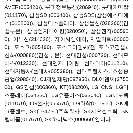
AVER(035420)
),
롯데정보통신(286940)
,
롯데케미칼
(011170)
,
삼성SDI(006400)
, 삼성SDS(
삼성에스디에
스(018260)
), 삼성디스플레이,
삼성물산(028260)
(건
설부문),
삼성엔지니어링(028050)
,
삼성전자(00593
0)
,
이노션(214320)
, 자이씨앤에이,
제일기획(03000
0)
,
포스코(005490)
, 포스코이앤씨(전 포스코건설),
한화(000880)
(건설부문),
현대건설(000720)
,
현대모
비스(012330)
, 현대엔지니어링,
현대위아(011210)
,
현대자동차(
현대차(005380)
), 현대트랜시스,
효성중
공업(298040)
,
CJ제일제당(097950)
,
DL이앤씨(3755
00)
,
GS건설(006360)
,
KT(030200)
, LG CNS,
LG디
스플레이(034220)
,
LG유플러스(032640)
,
LG이노텍
(011070)
,
LG전자(066570)
,
LG화학(051910)
, SK에
코플랜트,
SK(034730)
주식회사, SK지오센트릭,
SK
텔레콤(017670)
,
SK하이닉스(000660)
입니다.