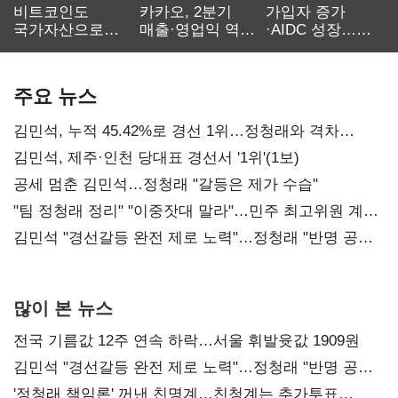
비트코인도
카카오, 2분기
가입자 증가
국가자산으로…'
매출·영업익 역대
·AIDC 성장…
보관·평가·처분'
최대…에이전트
SKT 2분기 성장
기준은 숙제
AI 수익화 관건
본궤도
주요 뉴스
김민석, 누적 45.42%로 경선 1위…정청래와 격차
0.86%p(2보)
김민석, 제주·인천 당대표 경선서 '1위'(1보)
공세 멈춘 김민석…정청래 "갈등은 제가 수습"
"팀 정청래 정리" "이중잣대 말라"…민주 최고위원 계파
다툼 격화
김민석 "경선갈등 완전 제로 노력"…정청래 "반명 공세
사과부터"
많이 본 뉴스
전국 기름값 12주 연속 하락…서울 휘발윳값 1909원
김민석 "경선갈등 완전 제로 노력"…정청래 "반명 공세
사과부터"
'정청래 책임론' 꺼낸 친명계…친청계는 추가투표