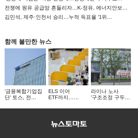
때리기
전쟁에 원유 공급망 흔들리자…K-정유, 에너지안보
핵심으로 재부상
김민석, 제주·인천서 승리…누적 득표율 '1위
탈환'(종합)
함께 볼만한 뉴스
'금융복합기업집
ELS 이어
라이나 노사
단' 토스, 전
ETF까지…
'구조조정 구두
계열사 내부통제
고위험상품 판매
합의안' 도출
표준화
제동 걸린 은행