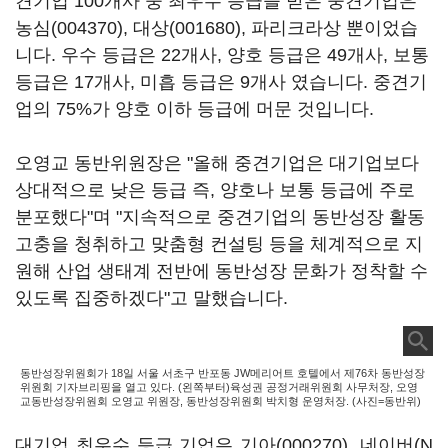
견기업 100개사 중 최우수 등급을 받은 중견기업은
농심(004370)
,
대상(001680)
, 파리크라상 뿐이었습
니다. 우수 등급은 22개사, 양호 등급은 49개사, 보통
등급은 17개사, 미흡 등급은 9개사 였습니다. 중견기
업의 75%가 양호 이하 등급에 머문 것입니다.
오영교 동반위원장은 "올해 중견기업은 대기업보다
상대적으로 낮은 등급 즉, 양호나 보통 등급에 주로
분포했다"며 "지속적으로 중견기업의 동반성장 활동
고충을 청취하고 맞춤형 컨설팅 등을 체계적으로 지
원해 산업 생태계 전반에 동반성장 문화가 정착할 수
있도록 집중하겠다"고 말했습니다.
동반성장위원회가 18일 서울 서초구 반포동 JW메리어트 호텔에서 제76차 동반성장
위원회 기자브리핑을 열고 있다. (왼쪽부터)육성권 공정거래위원회 사무처장, 오영
교동반성장위원회 오영교 위원장, 동반성장위원회 박치형 운영처장. (사진=동반위)
대기업 최우수 등급 기업은
기아(000270)
, 네이버(
N