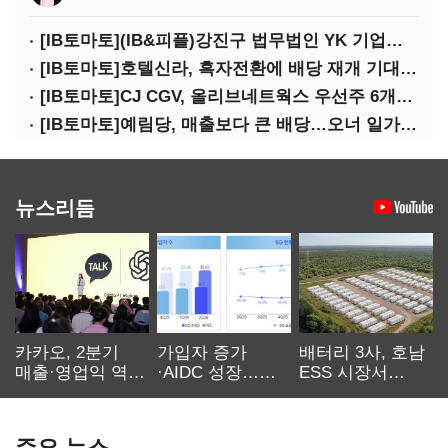
[IB토마토](IB&피플)강진구 법무법인 YK 기업거버넌스센터 센터장
[IB토마토]호텔신라, 흑자전환에 배당 재개 기대감…삼성생명도 웃을까
[IB토마토]CJ CGV, 올리브네트웍스 우선주 6개월 만에 상환…왜?
[IB토마토]예림당, 매출보다 큰 배당…오너 일가에 절반 간다
뉴스리듬
카카오, 2분기
가입자 증가
배터리 3사, 호남
매출·영업익 역대
·AIDC 성장…
ESS 시장서
최대…에이전트
SKT 2분기 성장
‘격돌’
AI 수익화 관건
본궤도
주요 뉴스