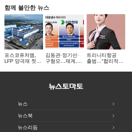
함께 볼만한 뉴스
포스코퓨처엠,
김동관·정기선·
트리니티항공
LFP 양극재 첫
구형모…재계,
출범…“합리적
대규모 공급…
1980년대생
가격·기대 이상
ESS 시장 공략
전성시대
서비스로 승부”
뉴스
뉴스북
뉴스리듬