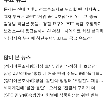
문제는 전대 이후…선호투표제로 뒤집힐 땐 '지지층
불복'
"1차 투표서 과반" "게임 끝"…호남대전 앞두고 '충돌'
김용범 책임론 봇물…경질 요구에 'ETF 특검' 주장까지
보건소부터 응급실까지 AI 확산…지역의료 혁신 본격화
"강남사옥 부지에 청년주택"…LH도 '공급 속도전'
많이 본 뉴스
(정기여론조사)②당심·호남, 김민석-정청래 '초접전'
삼성 Z8 역대급 ‘흥행’에 애플 반격 주목…9월 ‘폴더블
대전’
(정기여론조사)①당심, 김민석·정청래 '초접전'…대통령
지지도 '50% 아래로'(종합)
세제개편에 ‘불안·불만’…오세훈 "전월세 구하기 더
힘들어질 것"
(SPC 민낯)④솜방망이 처벌에 식품위생법 위반 반복