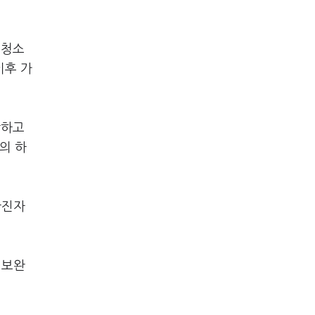
 청소
이후 가
방하고
의 하
확진자
 보완