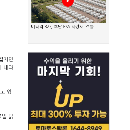
배터리 3사, 호남 ESS 시장서 ‘격돌’
 겹치면
아 내과
고 있
6일 밝