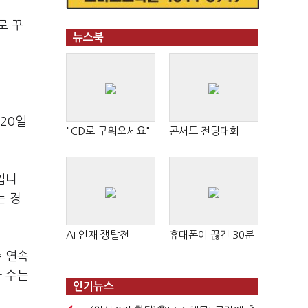
로 꾸
뉴스북
 20일
"CD로 구워오세요"
콘서트 전당대회
입니
는 경
AI 인재 쟁탈전
휴대폰이 끊긴 30분
주 연속
자 수는
인기뉴스