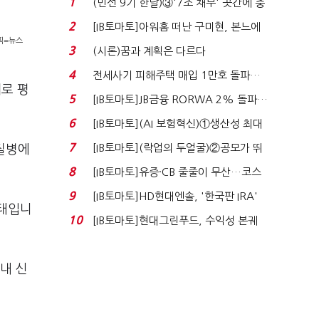
1
(민선 9기 한달)③'7조 채무' 곳간에 충
격…추미애, 20년...
2
[IB토마토]아워홈 떠난 구미현, 본느에
래픽=뉴스
340억 베팅…가...
3
(시론)꿈과 계획은 다르다
4
전세사기 피해주택 매입 1만호 돌파…
계로 평
누적 피해자 4만2...
5
[IB토마토]JB금융 RORWA 2% 돌파…
실적 견인은 은행 ...
6
[IB토마토](AI 보험혁신)①생산성 최대
80% 개선…현실...
7
[IB토마토](락업의 두얼굴)②공모가 뛰
질병에
자 첫날 매도…FI ...
8
[IB토마토]유증·CB 줄줄이 무산…코스
닥 벌점 급증에 ...
9
[IB토마토]HD현대엔솔, '한국판 IRA'
상태입니
수혜 부상…세액공...
10
[IB토마토]현대그린푸드, 수익성 본궤
도…실적 개선에 ...
이내 신