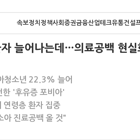
속보
정치
정책
사회
증권
금융
산업
테크
유통
건설
환자 늘어나는데…의료공백 현실
아청소년 22.3% 늘어
전한 '후유증 포비아'
세 연령층 환자 집중
소아 진료공백 올 것"