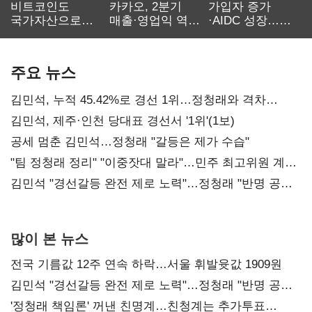
비트코인도
카카오, 2분기
가입자 증가
국가자산으로…'
매출·영업익 역대
·AIDC 성장…
보관·평가·처분'
최대…에이전트
SKT 2분기 성장
기준은 숙제
AI 수익화 관건
본궤도
주요 뉴스
김민석, 누적 45.42%로 경선 1위…정청래와 격차
0.86%p(2보)
김민석, 제주·인천 당대표 경선서 '1위'(1보)
공세 멈춘 김민석…정청래 "갈등은 제가 수습"
"팀 정청래 정리" "이중잣대 말라"…민주 최고위원 계파
다툼 격화
김민석 "경선갈등 완전 제로 노력"…정청래 "반명 공세
사과부터"
많이 본 뉴스
전국 기름값 12주 연속 하락…서울 휘발윳값 1909원
김민석 "경선갈등 완전 제로 노력"…정청래 "반명 공세
사과부터"
'정청래 책임론' 꺼낸 친명계…친청계는 추가투표