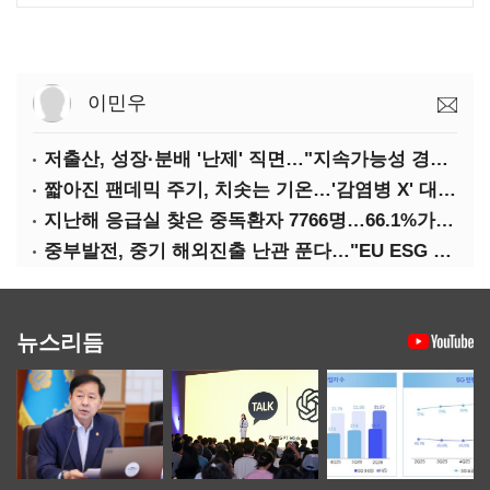
이민우
저출산, 성장·분배 '난제' 직면…"지속가능성 경고등"
짧아진 팬데믹 주기, 치솟는 기온…'감염병 X' 대비해야
지난해 응급실 찾은 중독환자 7766명…66.1%가 '의도적 중독'
중부발전, 중기 해외진출 난관 푼다…"EU ESG 실사 공동 대응"
뉴스리듬