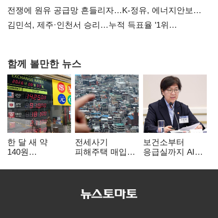
때리기
전쟁에 원유 공급망 흔들리자…K-정유, 에너지안보
핵심으로 재부상
김민석, 제주·인천서 승리…누적 득표율 '1위
탈환'(종합)
함께 볼만한 뉴스
한 달 새 약
전세사기
보건소부터
140원
피해주택 매입
응급실까지 AI
급락…'역대급
1만호 돌파…
확산…지역의료
엔저'에 원화
누적 피해자
혁신 본격화
변곡점
4만278명