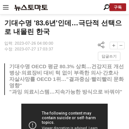
구독
기대수명 '83.6년'인데…극단적 선택으
로 내몰린 한국
입력: 2023-07-26 04:00:00
수정: 2023-07-27 17:03:37
답글쓰기
기대수명 OECD 평균 80.3% 상회…건강지표 개선
병상·의료장비 대비 턱 없이 부족한 의사·간호사
자살사망률 OECD 1위…"결과중심·빨리빨리 문화
영향"
"과잉 의료시스템…지속가능한 방식으로 바꿔야"