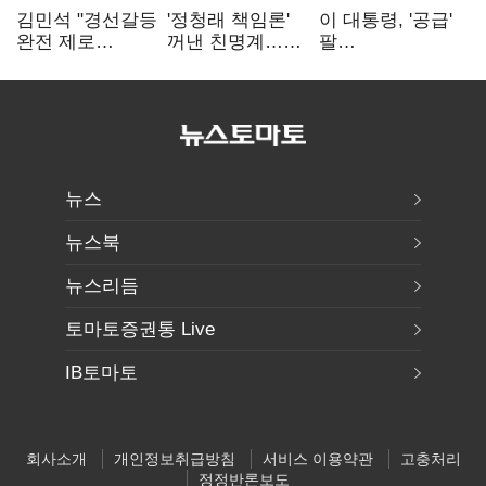
김민석 "경선갈등
'정청래 책임론'
이 대통령, '공급'
완전 제로
꺼낸 친명계…
팔
노력"…정청래
친청계는
걷어붙였는데…
"반명 공세
추가투표 때리기
여 내부선
사과부터"
'부동산
망언'(종합)
뉴스
뉴스북
뉴스리듬
토마토증권통 Live
IB토마토
회사소개
개인정보취급방침
서비스 이용약관
고충처리
정정반론보도