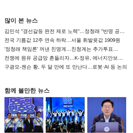
많이 본 뉴스
김민석 "경선갈등 완전 제로 노력"…정청래 "반명 공세
사과부터"
전국 기름값 12주 연속 하락…서울 휘발윳값 1909원
'정청래 책임론' 꺼낸 친명계…친청계는 추가투표
때리기
전쟁에 원유 공급망 흔들리자…K-정유, 에너지안보
핵심으로 재부상
구광모-젠슨 황, 두 달 만에 또 만난다…로봇·AI 등 논의
함께 볼만한 뉴스