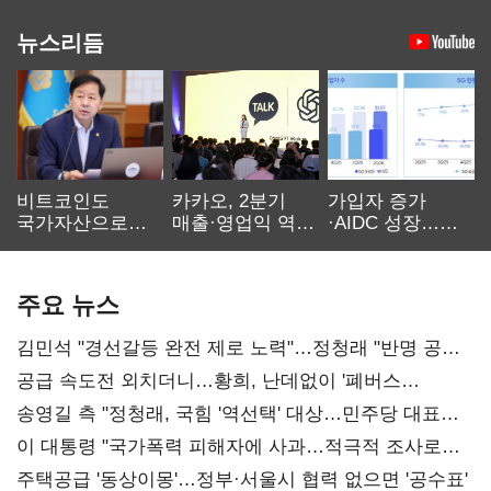
뉴스리듬
비트코인도
카카오, 2분기
가입자 증가
국가자산으로…'
매출·영업익 역대
·AIDC 성장…
보관·평가·처분'
최대…에이전트
SKT 2분기 성장
기준은 숙제
AI 수익화 관건
본궤도
주요 뉴스
김민석 "경선갈등 완전 제로 노력"…정청래 "반명 공세
사과부터"
공급 속도전 외치더니…황희, 난데없이 '폐버스
리모델링' 제안
송영길 측 "정청래, 국힘 '역선택' 대상…민주당 대표로
총선 지휘 못해"
이 대통령 "국가폭력 피해자에 사과…적극적 조사로
진실 밝혀야"
주택공급 '동상이몽'…정부·서울시 협력 없으면 '공수표'