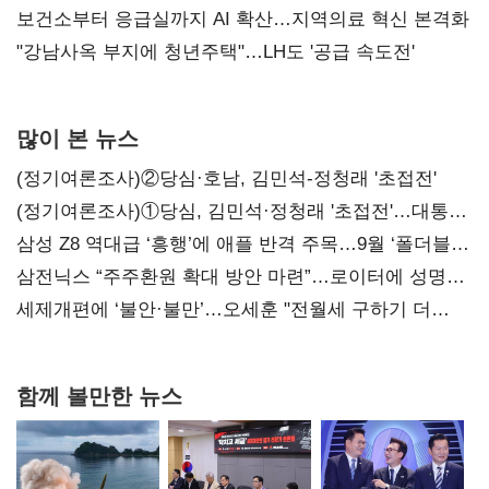
보건소부터 응급실까지 AI 확산…지역의료 혁신 본격화
"강남사옥 부지에 청년주택"…LH도 '공급 속도전'
많이 본 뉴스
(정기여론조사)②당심·호남, 김민석-정청래 '초접전'
(정기여론조사)①당심, 김민석·정청래 '초접전'…대통령
지지도 '50% 아래로'(종합)
삼성 Z8 역대급 ‘흥행’에 애플 반격 주목…9월 ‘폴더블
대전’
삼전닉스 “주주환원 확대 방안 마련”…로이터에 성명
보내
세제개편에 ‘불안·불만’…오세훈 "전월세 구하기 더
힘들어질 것"
함께 볼만한 뉴스