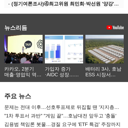
(정기여론조사)④최고위원 최민희·박선원 '양강'…서미화·이성윤·임미애 뒤이어
뉴스리듬
카카오, 2분기
가입자 증가
배터리 3사, 호남
매출·영업익 역대
·AIDC 성장…
ESS 시장서
최대…에이전트
SKT 2분기 성장
‘격돌’
AI 수익화 관건
본궤도
주요 뉴스
문제는 전대 이후…선호투표제로 뒤집힐 땐 '지지층
불복'
"1차 투표서 과반" "게임 끝"…호남대전 앞두고 '충돌'
김용범 책임론 봇물…경질 요구에 'ETF 특검' 주장까지