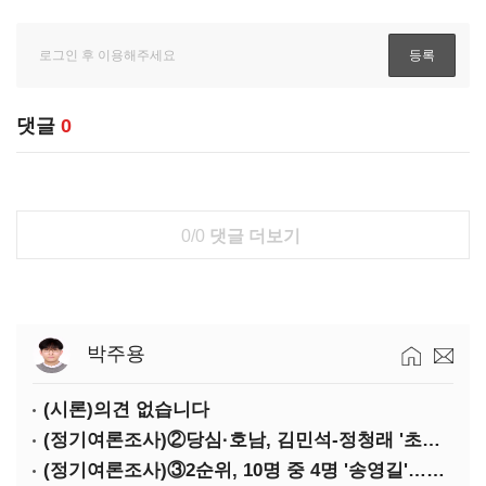
댓글
0
0/0
댓글 더보기
박주용
(시론)의견 없습니다
(정기여론조사)②당심·호남, 김민석-정청래 '초접전'
(정기여론조사)③2순위, 10명 중 4명 '송영길'…정청래 '한 자릿수'