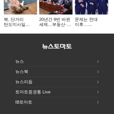
북, 단거리
20년간 9번 바뀐
문제는 전대
탄도미사일
세제…부동산·
이후…
발사…안보실
상속세만
선호투표제로
"즉각 중단 촉구"
건드렸다
뒤집힐 땐
'지지층 불복'
뉴스
뉴스북
뉴스리듬
토마토증권통 Live
IB토마토