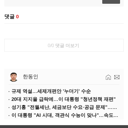
댓글
0
0/0
댓글 더보기
한동인
규제 역설…세제개편안 '누더기' 수순
20대 지지율 급락에…이 대통령 "청년정책 재편"
성기홍 "전월세난, 세금보단 수요·공급 문제"…닥공 시사
이 대통령 "AI 시대, 객관식 수능이 맞나"…속도전 '경계'