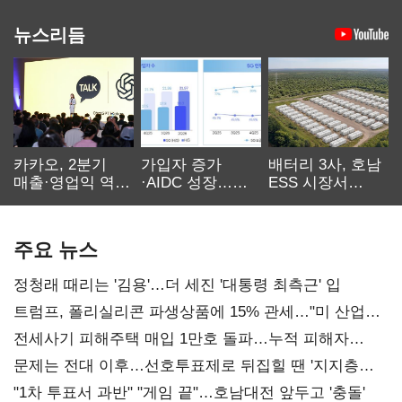
뉴스리듬
카카오, 2분기
가입자 증가
배터리 3사, 호남
매출·영업익 역대
·AIDC 성장…
ESS 시장서
최대…에이전트
SKT 2분기 성장
‘격돌’
AI 수익화 관건
본궤도
주요 뉴스
정청래 때리는 '김용'…더 세진 '대통령 최측근' 입
트럼프, 폴리실리콘 파생상품에 15% 관세…"미 산업
재건"
전세사기 피해주택 매입 1만호 돌파…누적 피해자
4만278명
문제는 전대 이후…선호투표제로 뒤집힐 땐 '지지층
불복'
"1차 투표서 과반" "게임 끝"…호남대전 앞두고 '충돌'