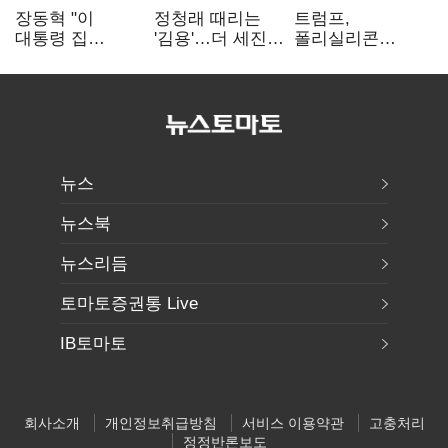
장동혁 "이
정청래 때리는
트럼프,
대통령 집
'김용'…더 세진
폴리실리콘
팔자마자 세금
'대통령 최측근'
파생상품에 15%
폭탄…'내로남불'"
입
관세…"미 산업
재건"
뉴스
뉴스북
뉴스리듬
토마토증권통 Live
IB토마토
회사소개
개인정보취급방침
서비스 이용약관
고충처리
정정반론보도