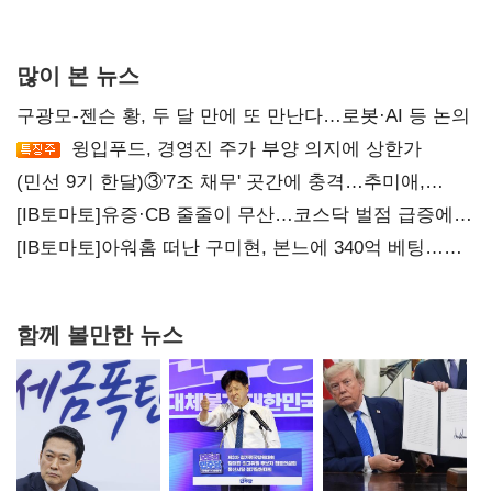
많이 본 뉴스
구광모-젠슨 황, 두 달 만에 또 만난다…로봇·AI 등 논의
윙입푸드, 경영진 주가 부양 의지에 상한가
(민선 9기 한달)③'7조 채무' 곳간에 충격…추미애,
20년만에 '비상재정' 선언 승부수
[IB토마토]유증·CB 줄줄이 무산…코스닥 벌점 급증에
상폐 압박
[IB토마토]아워홈 떠난 구미현, 본느에 340억 베팅…
가족 지배체제 구축
함께 볼만한 뉴스