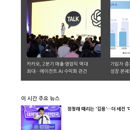
카카오, 2분기 매출·영업익 역대
가입자 증가
최대…에이전트 AI 수익화 관건
성장 본궤
이 시간 주요 뉴스
정청래 때리는 '김용'…더 세진 '