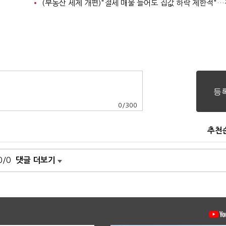
0
/
300
추천
0/0
댓글 더보기