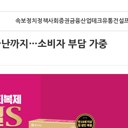
속보
정치
정책
사회
증권
금융
산업
테크
유통
건설
급난까지…소비자 부담 가중