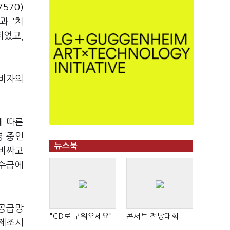
570)
과 '치
뛰었고,
소비자의
에 따른
영 중인
뉴스북
 비싸고
 수급에
 공급망
"CD로 구워오세요"
콘서트 전당대회
 제조시