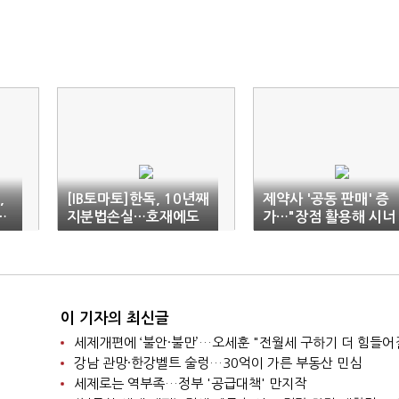
,
[IB토마토]한독, 10년째
제약사 '공동 판매' 증
…
지분법손실…호재에도
가…"장점 활용해 시너
계속되는 자회사 리스크
지"
이 기자의 최신글
세제개편에 ‘불안·불만’…오세훈 "전월세 구하기 더 힘들어
강남 관망·한강벨트 술렁…30억이 가른 부동산 민심
세제로는 역부족…정부 '공급대책' 만지작