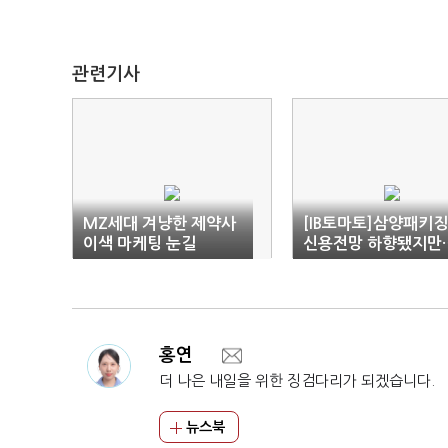
관련기사
MZ세대 겨냥한 제약사
[IB토마토]삼양패키징
이색 마케팅 눈길
신용전망 하향됐지만
반등 기대하는 까닭
홍연
더 나은 내일을 위한 징검다리가 되겠습니다.
뉴스북