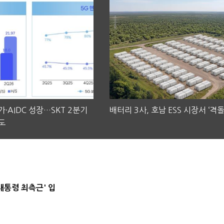
·AIDC 성장…SKT 2분기
배터리 3사, 호남 ESS 시장서 ‘격돌
도
대통령 최측근' 입