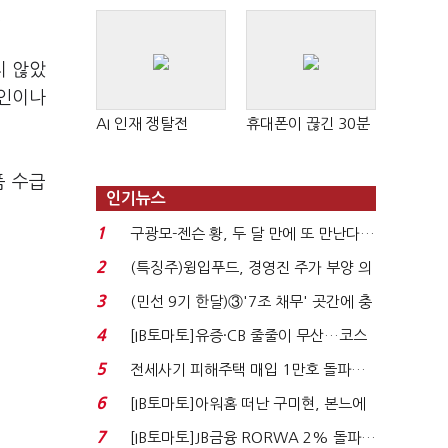
.
지 않았
요인이나
AI 인재 쟁탈전
휴대폰이 끊긴 30분
품 수급
인기뉴스
1
구광모-젠슨 황, 두 달 만에 또 만난다…
로봇·AI 등 논...
2
(특징주)윙입푸드, 경영진 주가 부양 의
지에 상한가...
3
(민선 9기 한달)③'7조 채무' 곳간에 충
격…추미애, 20년...
4
[IB토마토]유증·CB 줄줄이 무산…코스
닥 벌점 급증에 ...
5
전세사기 피해주택 매입 1만호 돌파…
누적 피해자 4만2...
6
[IB토마토]아워홈 떠난 구미현, 본느에
340억 베팅…가...
7
[IB토마토]JB금융 RORWA 2% 돌파…