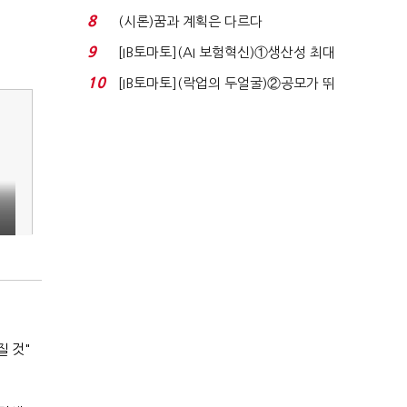
실적 견인은 은행 ...
8
(시론)꿈과 계획은 다르다
9
[IB토마토](AI 보험혁신)①생산성 최대
80% 개선…현실...
10
[IB토마토](락업의 두얼굴)②공모가 뛰
자 첫날 매도…FI ...
질 것"