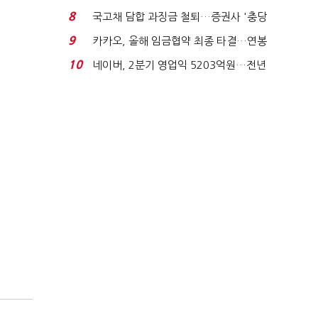
적극적 조사로 진...
8
국고채 담합 과징금 철퇴…증권사 '충당
금 폭탄' 우려...
9
카카오, 올해 임금협약 최종 타결…연봉
6.3% 인상·격려...
10
네이버, 2분기 영업익 5203억원…전년
비 0.2% 감소...