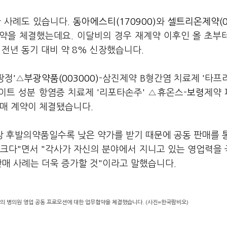
 사례도 있습니다.
동아에스티(170900)
와
셀트리온제약(0
계약을 체결했는데요. 이달비의 경우 재계약 이후인 올 초부
 전년 동기 대비 약 8% 신장했습니다.
팡정'△
부광약품(003000)
-삼진제약 B형간염 치료제 '타프
트 성분 항염증 치료제 '리포타손주' △휴온스-
보령
제약
판매 계약이 체결됐습니다.
상 후발의약품일수록 낮은 약가를 받기 때문에 공동 판매를 
 크다"면서 "각사가 자신의 분야에서 지니고 있는 영업력을
판매 사례는 더욱 증가할 것"이라고 말했습니다.
'의 병의원 영업 공동 프로모션에 대한 업무협약을 체결했습니다. (사진=한국팜비오)