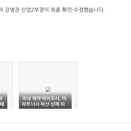
라 강영관 산업2부장이 최종 확인·수정했습니다.
파
국내 제약·바이오사, 미
요예
파트너사 파산·상폐 위
드
기에 속앓이