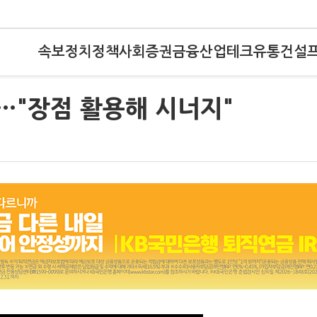
속보
정치
정책
사회
증권
금융
산업
테크
유통
건설
가…"장점 활용해 시너지"