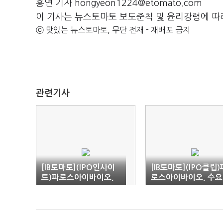
홍연 기자 hongyeon1224@etomato.com
이 기사는 뉴스토마토 보도준칙 및 윤리강령에 따
ⓒ 맛있는 뉴스토마토, 무단 전재 - 재배포 금지
관련기사
[IB토마토](IPO인사이
[IB토마토](IPO클립)
트)파로스아이바이오,
로스아이바이오, 수
AI신약개발 기술 내세워
측 양극화…공모가 밴
상장
하단