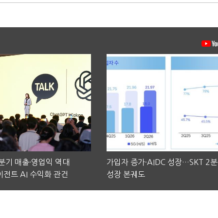
2분기 매출·영업익 역대
가입자 증가·AIDC 성장…SKT 2
전트 AI 수익화 관건
성장 본궤도