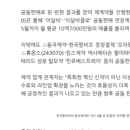
공동판매로 윈-윈한 결과를 얻어 재계약을 진행한
0)
은 올해 '이달비'·'이달비클로' 공동판매 연장
5월까지 월 평균 10억7000만원의 매출을 올리며
이밖에도 △동국제약-한국팜비오 정장결제 '오라
△
휴온스(243070)
-킴스제약 덱사메타손 팔미테이
테리드 성분 탈모약 '핀쥬베스프레이' 등의 공동
제약 업계 관계자는 "특화한 혁신 신약이 아닌 이
수료와 라인업 확장을 노리는 것이 효용성이 더욱
해 긍정적인 결과가 나오고 있는 만큼 향후 공동 
한국팜비오와 동국제약은 지난 6월 장 정결제 '오라팡 정