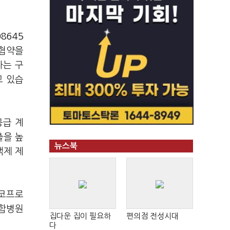
8645
 협약을
다는 구
고 있습
공급 계
출을 높
뉴스북
액제 제
 코프로
종합병원
집다운 집이 필요하
편의점 전성시대
다