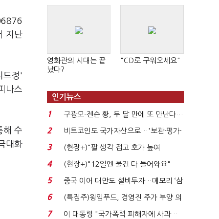
6876
터 지난
영화관의 시대는 끝
"CD로 구워오세요"
났다?
리드정'
 피나스
인기뉴스
1
구광모-젠슨 황, 두 달 만에 또 만난다…
로봇·AI 등 논...
통해 수
2
비트코인도 국가자산으로…'보관·평가·
처분' 기준은 ...
 극대화
3
(현장+)"팔 생각 접고 호가 높여
요"…'덜 똘똘한 한 채' 20...
4
(현장+)"12일엔 물건 다 들어와요"…
빈 매대 채우며 문 연 ...
5
중국 이어 대만도 설비투자…메모리 ‘삼
국전쟁’
6
(특징주)윙입푸드, 경영진 주가 부양 의
지에 상한가...
7
이 대통령 "국가폭력 피해자에 사과…