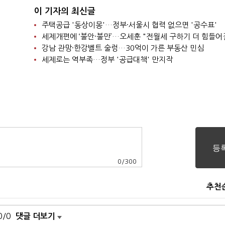
이 기자의 최신글
주택공급 '동상이몽'…정부·서울시 협력 없으면 '공수표'
세제개편에 ‘불안·불만’…오세훈 "전월세 구하기 더 힘들어
강남 관망·한강벨트 술렁…30억이 가른 부동산 민심
세제로는 역부족…정부 '공급대책' 만지작
0
/
300
추천
0/0
댓글 더보기