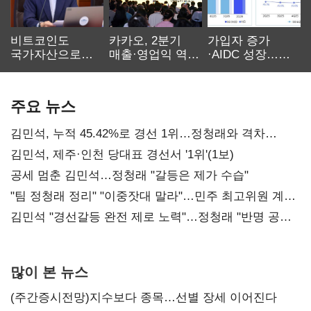
비트코인도
카카오, 2분기
가입자 증가
국가자산으로…'
매출·영업익 역대
·AIDC 성장…
보관·평가·처분'
최대…에이전트
SKT 2분기 성장
기준은 숙제
AI 수익화 관건
본궤도
주요 뉴스
김민석, 누적 45.42%로 경선 1위…정청래와 격차
0.86%p(2보)
김민석, 제주·인천 당대표 경선서 '1위'(1보)
공세 멈춘 김민석…정청래 "갈등은 제가 수습"
"팀 정청래 정리" "이중잣대 말라"…민주 최고위원 계파
다툼 격화
김민석 "경선갈등 완전 제로 노력"…정청래 "반명 공세
사과부터"
많이 본 뉴스
(주간증시전망)지수보다 종목…선별 장세 이어진다