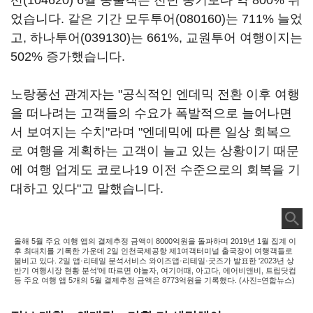
선(104620)
6월 송출객은 전년 동기보다 약 800% 뛰
었습니다. 같은 기간
모두투어(080160)
는 711% 늘었
고,
하나투어(039130)
는 661%, 교원투어 여행이지는
502% 증가했습니다.
노랑풍선 관계자는 "공식적인 엔데믹 전환 이후 여행
을 떠나려는 고객들의 수요가 폭발적으로 늘어나면
서 보여지는 수치"라며 "엔데믹에 따른 일상 회복으
로 여행을 계획하는 고객이 늘고 있는 상황이기 때문
에 여행 업계도 코로나19 이전 수준으로의 회복을 기
대하고 있다"고 말했습니다.
올해 5월 주요 여행 앱의 결제추정 금액이 8000억원을 돌파하며 2019년 1월 집계 이
후 최대치를 기록한 가운데 2일 인천국제공항 제1여객터미널 출국장이 여행객들로
붐비고 있다. 2일 앱·리테일 분석서비스 와이즈앱·리테일·굿즈가 발표한 '2023년 상
반기 여행시장 현황 분석'에 따르면 야놀자, 여기어때, 아고다, 에어비앤비, 트립닷컴
등 주요 여행 앱 5개의 5월 결제추정 금액은 8773억원을 기록했다. (사진=연합뉴스)