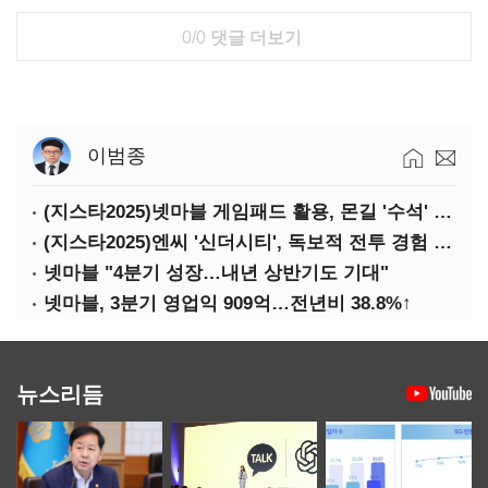
0/0
댓글 더보기
이범종
(지스타2025)넷마블 게임패드 활용, 몬길 '수석' 7대죄 '차석'
(지스타2025)엔씨 '신더시티', 독보적 전투 경험 필요
넷마블 "4분기 성장…내년 상반기도 기대"
넷마블, 3분기 영업익 909억…전년비 38.8%↑
뉴스리듬