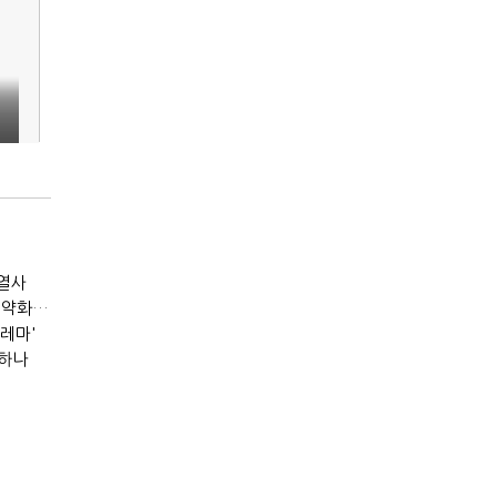
계열사
[IB토마토]나노신소재, 정관 꽉 채워 CB·BW 발행…지배력 약화 우려
딜레마'
등하나