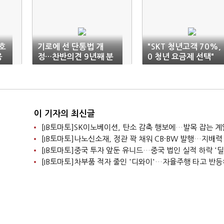
번호
기로에 선 단통법 개
"SKT 청년고객 70%,
응
정…찬반의견 9년째 분
0 청년 요금제 선택"
분
이 기자의 최신글
[IB토마토]SK이노베이션, 탄소 감축 행보에…발목 잡는 
[IB토마토]중국 투자 앞둔 유니드…중국 법인 실적 하락 '
[IB토마토]차부품 적자 줄인 '디와이'…자율주행 타고 반