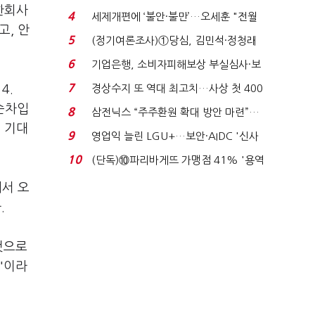
한회사
생법 위반 반복...
4
세제개편에 ‘불안·불만’…오세훈 "전월
고, 안
세 구하기 더 ...
5
(정기여론조사)①당심, 김민석·정청래
'초접전'…대통령 ...
6
기업은행, 소비자피해보상 부실심사·보
이스피싱 공시 ...
7
4.
경상수지 또 역대 최고치…사상 첫 400
억달러에 '3% 성...
순차입
8
삼전닉스 “주주환원 확대 방안 마련”…
 기대
로이터에 성명...
9
영업익 늘린 LGU+…보안·AIDC '신사
업 드라이브'...
10
(단독)⑩파리바게뜨 가맹점 41% '용역
제빵기사 없어'…고...
에서 오
.
것으로
"이라