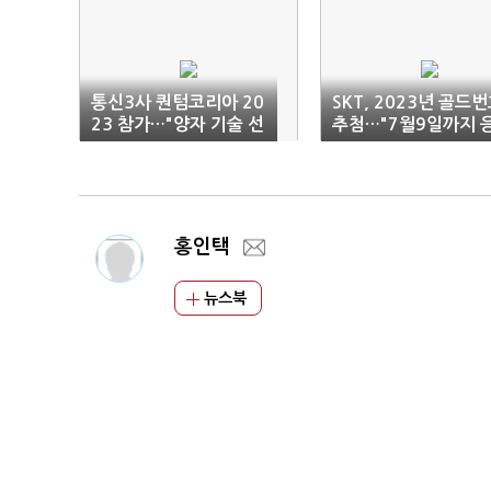
통신3사 퀀텀코리아 20
SKT, 2023년 골드
23 참가…"양자 기술 선
추첨…"7월9일까지 
보인다"
모"
홍인택
뉴스북