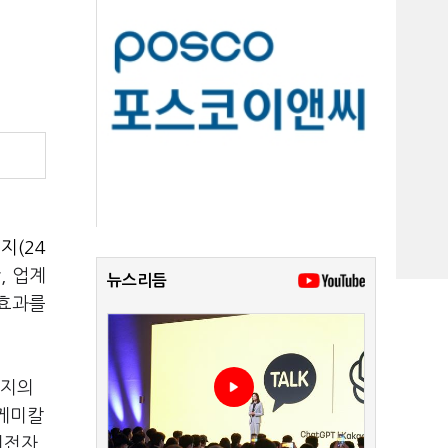
지(24
, 업계
뉴스리듬
 효과를
릿지의
 케미칼
기전자