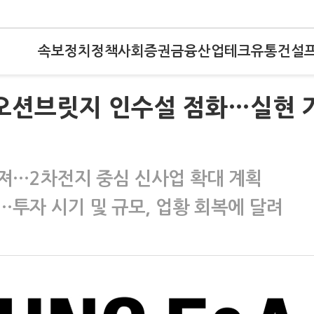
속보
정치
정책
사회
증권
금융
산업
테크
유통
건설
 오션브릿지 인수설 점화…실현 
져…2차전지 중심 신사업 확대 계획
…투자 시기 및 규모, 업황 회복에 달려