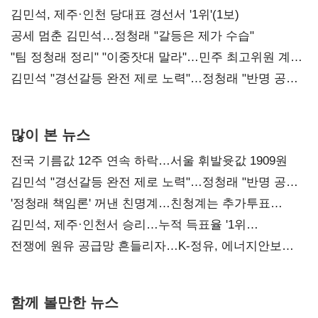
0.86%p(2보)
김민석, 제주·인천 당대표 경선서 '1위'(1보)
공세 멈춘 김민석…정청래 "갈등은 제가 수습"
"팀 정청래 정리" "이중잣대 말라"…민주 최고위원 계파
다툼 격화
김민석 "경선갈등 완전 제로 노력"…정청래 "반명 공세
사과부터"
많이 본 뉴스
전국 기름값 12주 연속 하락…서울 휘발윳값 1909원
김민석 "경선갈등 완전 제로 노력"…정청래 "반명 공세
사과부터"
'정청래 책임론' 꺼낸 친명계…친청계는 추가투표
때리기
김민석, 제주·인천서 승리…누적 득표율 '1위
탈환'(종합)
전쟁에 원유 공급망 흔들리자…K-정유, 에너지안보
핵심으로 재부상
함께 볼만한 뉴스