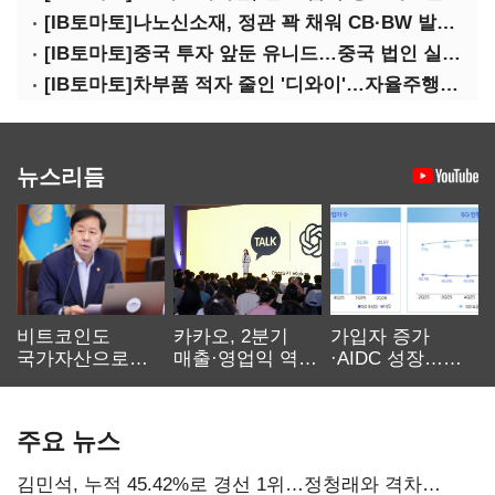
[IB토마토]나노신소재, 정관 꽉 채워 CB·BW 발행…지배력 약화 우려
[IB토마토]중국 투자 앞둔 유니드…중국 법인 실적 하락 '딜레마'
[IB토마토]차부품 적자 줄인 '디와이'…자율주행 타고 반등하나
뉴스리듬
비트코인도
카카오, 2분기
가입자 증가
국가자산으로…'
매출·영업익 역대
·AIDC 성장…
보관·평가·처분'
최대…에이전트
SKT 2분기 성장
기준은 숙제
AI 수익화 관건
본궤도
주요 뉴스
김민석, 누적 45.42%로 경선 1위…정청래와 격차