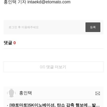
홍인택 기자 intaekd@etomato.com
댓글
0
0/0
댓글 더보기
홍인택
[IB토마토]SK이노베이션, 탄소 감축 행보에…발목 잡는 계열사