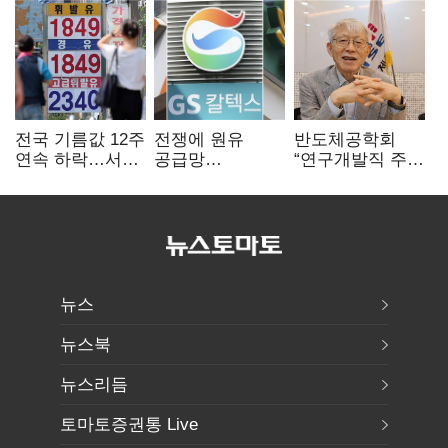
전국 기름값 12주
전쟁에 원유
반도체공학회
연속 하락…서울
공급망
“연구개발직 주
휘발윳값 1909원
흔들리자…K-
52시간제
정유, 에너지안보
개선해야”
핵심으로 재부상
뉴스
뉴스북
뉴스리듬
토마토증권통 Live