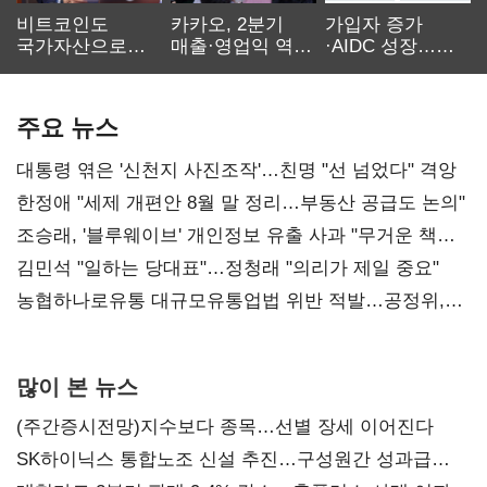
비트코인도
카카오, 2분기
가입자 증가
국가자산으로…'
매출·영업익 역대
·AIDC 성장…
보관·평가·처분'
최대…에이전트
SKT 2분기 성장
기준은 숙제
AI 수익화 관건
본궤도
주요 뉴스
대통령 엮은 '신천지 사진조작'…친명 "선 넘었다" 격앙
한정애 "세제 개편안 8월 말 정리…부동산 공급도 논의"
조승래, '블루웨이브' 개인정보 유출 사과 "무거운 책임
통감"
김민석 "일하는 당대표"…정청래 "의리가 제일 중요"
농협하나로유통 대규모유통업법 위반 적발…공정위,
과징금 4억6200만원 부과
많이 본 뉴스
(주간증시전망)지수보다 종목…선별 장세 이어진다
SK하이닉스 통합노조 신설 추진…구성원간 성과급