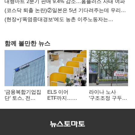
불만 확산
대형마트 2분기 판매 9.4% 감소…홈플러스 사태 여파
(코스닥 퇴출 논란)②일본은 5년 기다려주는데 우리는
당장 퇴출?…시간만으론 부족한 코스닥 구하기
(현장+)'폭염중대경보'에도 농촌 이주노동자는
강행군…'야외작업 중지' 권고도 무시
함께 볼만한 뉴스
'금융복합기업집
ELS 이어
라이나 노사
단' 토스, 전
ETF까지…
'구조조정 구두
계열사 내부통제
고위험상품 판매
합의안' 도출
표준화
제동 걸린 은행