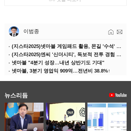
이범종
(지스타2025)넷마블 게임패드 활용, 몬길 '수석' 7대죄 '차석'
(지스타2025)엔씨 '신더시티', 독보적 전투 경험 필요
넷마블 "4분기 성장…내년 상반기도 기대"
넷마블, 3분기 영업익 909억…전년비 38.8%↑
뉴스리듬