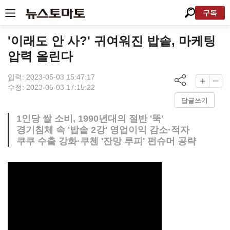
구독
'이래도 안 사?' 귀여워진 밥솥, 마케팅
압력 올린다
입력: 2023-05-03 15:47:17
수정: 2023-05-03 17:15:22
답글쓰기
1인당 쌀 소비, 1990년대의 절반 '뚝'
경기침체 속 '밥솥 2강' 영업이익 감소·적자
쿠쿠 수출 강화·쿠첸 '잔망 루피' 펀슈머 공략