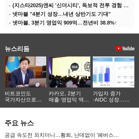
(지스타2025)엔씨 '신더시티', 독보적 전투 경험 필요
넷마블 "4분기 성장…내년 상반기도 기대"
넷마블, 3분기 영업익 909억…전년비 38.8%↑
뉴스리듬
비트코인도
카카오, 2분기
가입자 증가
국가자산으로…'
매출·영업익 역대
·AIDC 성장…
보관·평가·처분'
최대…에이전트
SKT 2분기 성장
기준은 숙제
AI 수익화 관건
본궤도
주요 뉴스
공급 속도전 외치더니…황희, 난데없이 '폐버스