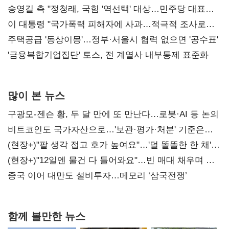
리모델링' 제안
송영길 측 "정청래, 국힘 '역선택' 대상…민주당 대표로
총선 지휘 못해"
이 대통령 "국가폭력 피해자에 사과…적극적 조사로
진실 밝혀야"
주택공급 '동상이몽'…정부·서울시 협력 없으면 '공수표'
'금융복합기업집단' 토스, 전 계열사 내부통제 표준화
많이 본 뉴스
구광모-젠슨 황, 두 달 만에 또 만난다…로봇·AI 등 논의
비트코인도 국가자산으로…'보관·평가·처분' 기준은
숙제
(현장+)"팔 생각 접고 호가 높여요"…'덜 똘똘한 한 채'
20억 키맞추기
(현장+)"12일엔 물건 다 들어와요"…빈 매대 채우며 문
연 홈플러스
중국 이어 대만도 설비투자…메모리 ‘삼국전쟁’
함께 볼만한 뉴스