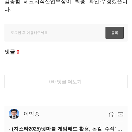
김충범 테크지식산업부장이 최종 확인·수정했습니
다.
댓글
0
0/0
댓글 더보기
이범종
(지스타2025)넷마블 게임패드 활용, 몬길 '수석' 7대죄 '차석'