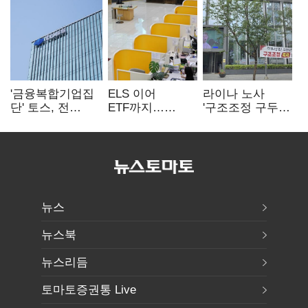
'금융복합기업집
ELS 이어
라이나 노사
단' 토스, 전
ETF까지…
'구조조정 구두
계열사 내부통제
고위험상품 판매
합의안' 도출
표준화
제동 걸린 은행
뉴스
뉴스북
뉴스리듬
토마토증권통 Live