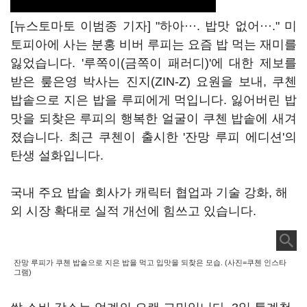
[뉴스토마토 이범종 기자] "하아···. 밥맛 없어···." 미
토피아에 사는 분홍 비버 루피는 요즘 밥 먹는 재미를
잃었습니다. '루쪽이(금쪽이 패러디)'에 대한 제보를
받은 뤂은영 박사는 진지(ZIN-Z) 요원을 보내, 쿠첸
밥솥으로 지은 밥을 루피에게 먹입니다. 잃어버린 밥
맛을 되찾은 루피의 행복한 얼굴이 쿠첸 밥솥에 새겨
졌습니다. 최근 쿠첸이 출시한 '잔망 루피 에디션'의
탄생 설화입니다.
국내 주요 밥솥 회사가 캐릭터 협업과 기술 강화, 해
외 시장 확대로 실적 개선에 힘쓰고 있습니다.
잔망 루피가 쿠첸 밥솥으로 지은 밥을 먹고 입맛을 되찾은 모습. (사진=쿠첸 인스타
그램)